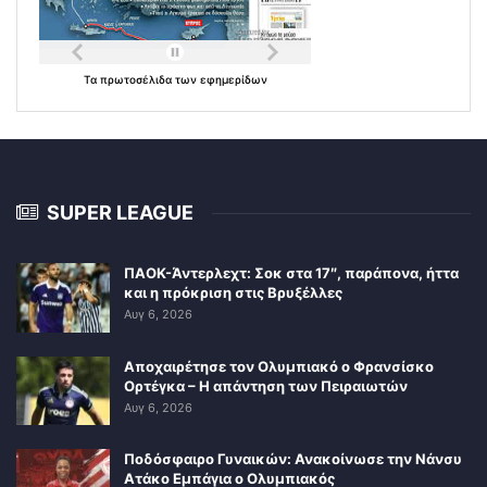
Τα
πρωτοσέλιδα
των
εφημερίδων
SUPER LEAGUE
ΠΑΟΚ-Άντερλεχτ: Σοκ στα 17″, παράπονα, ήττα
και η πρόκριση στις Βρυξέλλες
Αυγ 6, 2026
Αποχαιρέτησε τον Ολυμπιακό ο Φρανσίσκο
Ορτέγκα – Η απάντηση των Πειραιωτών
Αυγ 6, 2026
Ποδόσφαιρο Γυναικών: Ανακοίνωσε την Νάνσυ
Ατάκο Εμπάγια ο Ολυμπιακός