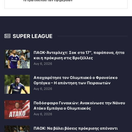
SUPER LEAGUE
ΠΑΟΚ-Άντερλεχτ: Σοκ στα 17″, παράπονα, ήττα
και η πρόκριση στις Βρυξέλλες
Αυγ 6, 2026
Αποχαιρέτησε τον Ολυμπιακό ο Φρανσίσκο
Ορτέγκα – Η απάντηση των Πειραιωτών
Αυγ 6, 2026
Ποδόσφαιρο Γυναικών: Ανακοίνωσε την Νάνσυ
Ατάκο Εμπάγια ο Ολυμπιακός
Αυγ 6, 2026
ΠΑΟΚ: Να βάλει βάσεις πρόκρισης απέναντι