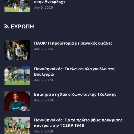
στην Άντερλεχτ
Αυγ 6, 2026
ΕΥΡΩΠΗ
ΠΑΟΚ: Η προϊστορία με βελγικές ομάδες
Αυγ 6, 2026
Παναθηναϊκός: Γκέλα και όλα για όλα στη
Βουλγαρία
Αυγ 5, 2026
Επίσημα στη Χαλ ο Κωνσταντής Τζολάκης
Αυγ 5, 2026
Παναθηναϊκός: Για το πρώτο βήμα πρόκρισης
κόντρα στην ΤΣΣΚΑ 1948
Αυγ 5, 2026