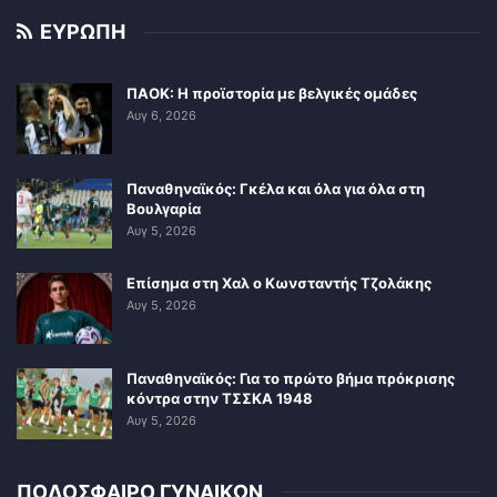
ΕΥΡΩΠΗ
ΠΑΟΚ: Η προϊστορία με βελγικές ομάδες
Αυγ 6, 2026
Παναθηναϊκός: Γκέλα και όλα για όλα στη
Βουλγαρία
Αυγ 5, 2026
Επίσημα στη Χαλ ο Κωνσταντής Τζολάκης
Αυγ 5, 2026
Παναθηναϊκός: Για το πρώτο βήμα πρόκρισης
κόντρα στην ΤΣΣΚΑ 1948
Αυγ 5, 2026
ΠΟΔΟΣΦΑΙΡΟ ΓΥΝΑΙΚΩΝ