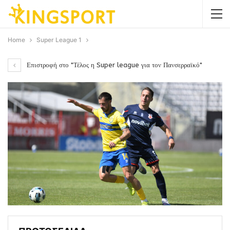
Home
Super League 1
Επιστροφή στο "Τέλος η Super league για τον Πανσερραϊκό"