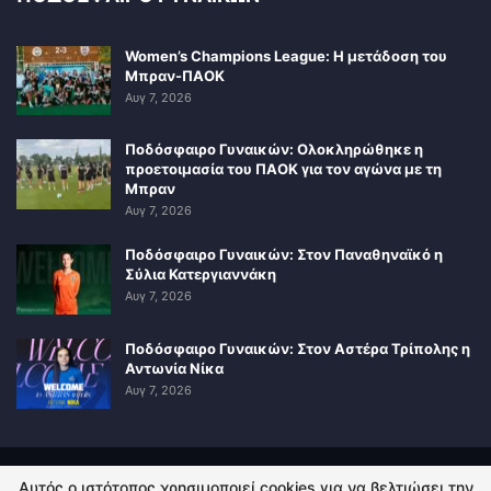
Women’s Champions League: Η μετάδοση του
Μπραν-ΠΑΟΚ
Αυγ 7, 2026
Ποδόσφαιρο Γυναικών: Ολοκληρώθηκε η
προετοιμασία του ΠΑΟΚ για τον αγώνα με τη
Μπραν
Αυγ 7, 2026
Ποδόσφαιρο Γυναικών: Στον Παναθηναϊκό η
Σύλια Κατεργιαννάκη
Αυγ 7, 2026
Ποδόσφαιρο Γυναικών: Στον Αστέρα Τρίπολης η
Αντωνία Νίκα
Αυγ 7, 2026
Αυτός ο ιστότοπος χρησιμοποιεί cookies για να βελτιώσει την