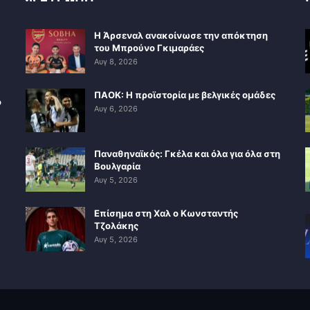
Η Άρσεναλ ανακοίνωσε την απόκτηση
του Μπρούνο Γκιμαράες
Αυγ 8, 2026
ΠΑΟΚ: Η προϊστορία με βελγικές ομάδες
ο
Αυγ 6, 2026
Παναθηναϊκός: Γκέλα και όλα για όλα στη
Βουλγαρία
Αυγ 5, 2026
Επίσημα στη Χαλ ο Κωνσταντής
Τζολάκης
Αυγ 5, 2026