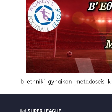
b_ethniki_gynaikon_metadoseis_k
SUPER LEAGUE