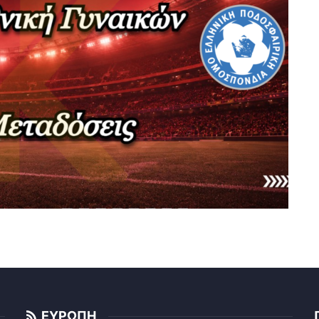
ΕΥΡΩΠΗ