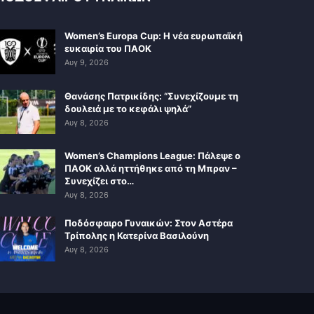
Women’s Europa Cup: Η νέα ευρωπαϊκή
ευκαιρία του ΠΑΟΚ
Αυγ 9, 2026
Θανάσης Πατρικίδης: “Συνεχίζουμε τη
δουλειά με το κεφάλι ψηλά”
Αυγ 8, 2026
Women’s Champions League: Πάλεψε ο
ΠΑΟΚ αλλά ηττήθηκε από τη Μπραν –
Συνεχίζει στο…
Αυγ 8, 2026
Ποδόσφαιρο Γυναικών: Στον Αστέρα
Τρίπολης η Κατερίνα Βασιλούνη
Αυγ 8, 2026