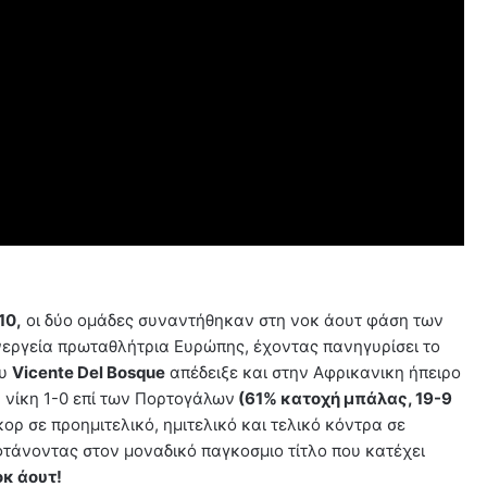
10,
οι δύο ομάδες συναντήθηκαν στη νοκ άουτ φάση των
 ενεργεία πρωταθλήτρια Ευρώπης, έχοντας πανηγυρίσει το
ου
Vicente Del Bosque
απέδειξε και στην Αφρικανικη ήπειρο
η νίκη 1-0 επί των Πορτογάλων
(61% κατοχή μπάλας, 19-9
σκορ σε προημιτελικό, ημιτελικό και τελικό κόντρα σε
φτάνοντας στον μοναδικό παγκοσμιο τίτλο που κατέχει
οκ άουτ!