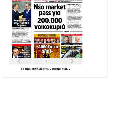
Τα
πρωτοσέλιδα
των
εφημερίδων