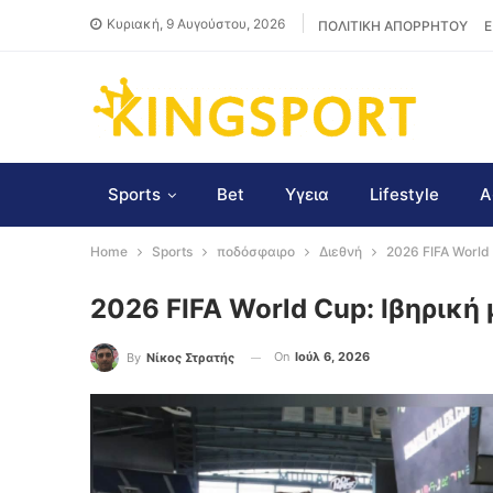
Κυριακή, 9 Αυγούστου, 2026
ΠΟΛΙΤΙΚΗ ΑΠΟΡΡΗΤΟΥ
Ε
Sports
Bet
Υγεια
Lifestyle
Α
Home
Sports
ποδόσφαιρο
Διεθνή
2026 FIFA World
2026 FIFA World Cup: Ιβηρική
On
Ιούλ 6, 2026
By
Νίκος Στρατής