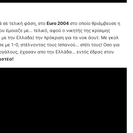
 σε τελική φάση, στο
Euro 2004
στο οποίο θριάμβευσε η
υ έμοιαζε με… τελικό, αφού ο νικητής της κρίσιμης
 με την Ελλαδα) την πρόκριση για τα νοκ άουτ. Με γκολ
 με 1-0, στέλνοντας τους Ισπανού… σπίτι τους! Οσο για
τογάλους, έχασαν απο την Ελλάδα… εντός έδρας στον
ιστέα!