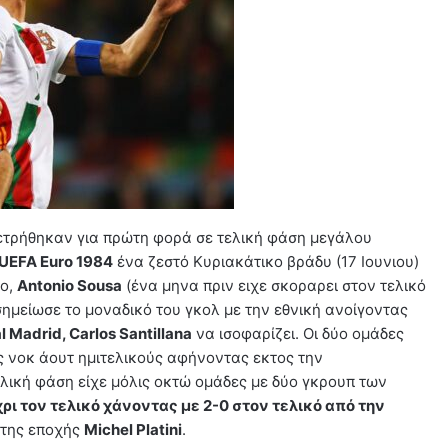
ετρήθηκαν για πρώτη φορά σε τελική φάση μεγάλου
UEFA Euro 1984
ένα ζεστό Κυριακάτικο βράδυ (17 Ιουνιου)
to,
Antonio Sousa
(ένα μηνα πριν ειχε σκοραρει στον τελικό
σημείωσε το μοναδικό του γκολ με την εθνική ανοίγοντας
l Madrid, Carlos Santillana
να ισοφαρίζει. Οι δύο ομάδες
νοκ άουτ ημιτελικούς αφήνοντας εκτος την
λική φάση είχε μόλις οκτώ ομάδες με δύο γκρουπ των
ρι τον τελικό χάνοντας με 2-0 στον τελικό από την
της εποχής
Michel Platini
.