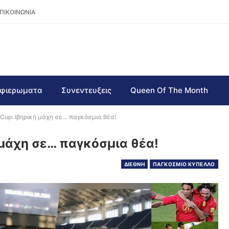
ΠΙΚΟΙΝΩΝΙΑ
φιερωματα
Συνεντευξεις
Queen Of The Month
 Cup: Ιβηρική μάχη σε… παγκόσμια θέα!
 μάχη σε… παγκόσμια θέα!
ΔΙΕΘΝΗ
ΠΑΓΚΟΣΜΙΟ ΚΥΠΕΛΛΟ