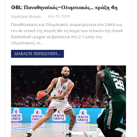
GBL: Παναθηναϊκός-Ολυμπιακός… πράξη 4η
Δημήτρης Μαγγανάρης
Ιούν 10, 2026
Παναθηναϊκός και Ολυμπιακός αναμετρώνται στο ΟΑΚΑ για
τον 4ο τελικό της σειράς Με τη σειρά των τελικών της Greek
Basketball League να βρίσκεται στο 2-1 υπέρ του
Ολυμπιακού, το…
ΔΙΑΒΑΣΤΕ ΠΕΡΙΣΣΟΤΕΡΑ...