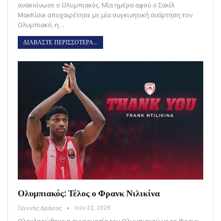
ανακοίνωσε ο Ολυμπιακός. Μία ημέρα αφού ο Σακίλ
ΜακΚίσικ αποχαιρέτησε με μία συγκινητική ανάρτηση τον
Ολυμπιακό, η…
ΔΙΑΒΑΣΤΕ ΠΕΡΙΣΣΟΤΕΡΑ...
Ολυμπιακός: Τέλος ο Φρανκ Νιλικίνα
Γιάννης Δρόσος
Ιούν 22, 2026