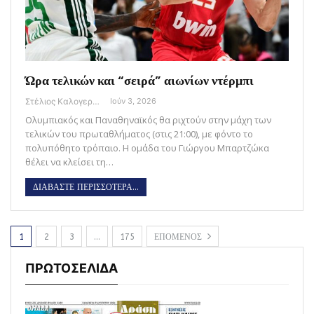
Ώρα τελικών και “σειρά” αιωνίων ντέρμπι
Στέλιος Καλογεράς
Ιούν 3, 2026
Ολυμπιακός και Παναθηναϊκός θα ριχτούν στην μάχη των
τελικών του πρωταθλήματος (στις 21:00), με φόντο το
πολυπόθητο τρόπαιο. Η ομάδα του Γιώργου Μπαρτζώκα
θέλει να κλείσει τη…
ΔΙΑΒΑΣΤΕ ΠΕΡΙΣΣΟΤΕΡΑ...
1
2
3
…
175
ΕΠΟΜΕΝΟΣ
ΠΡΩΤΟΣΕΛΙΔΑ