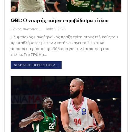
GBL: Ο νικητής παίρνει προβάδισμα τίτλου
Θάνος Φωτόπουλος
Ιούν 8, 2026
Ολυμπιακός-Παναθηναϊκός πράξη τρίτη στους τελικούς του
πρωταθλήματος με τον νικητή να κάνει το 2-1 και να
αποκτάει τεράστιο προβάδισμα για την κατάκτηση του
τίτλου. Στο ΣΕΦ θα…
ΔΙΑΒΑΣΤΕ ΠΕΡΙΣΣΟΤΕΡΑ...