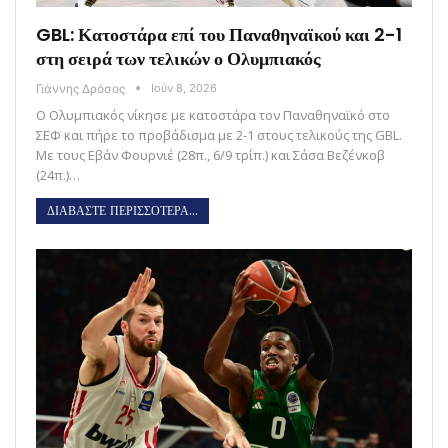
GBL: Κατοστάρα επί του Παναθηναϊκού και 2-1
στη σειρά των τελικών ο Ολυμπιακός
Γιάννης Δρόσος
Ιούν 8, 2026
Ο Ολυμπιακός νίκησε με κατοστάρα τον Παναθηναϊκό στο
ΣΕΦ και πήρε το προβάδισμα με 2-1 στους τελικούς της GBL.
Με τους Εβάν Φουρνιέ (28π., 6/9 τρίπ.) και Σάσα Βεζένκοβ
(24π.)…
ΔΙΑΒΑΣΤΕ ΠΕΡΙΣΣΟΤΕΡΑ...