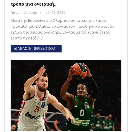
τρόπο μια ονειρική…
Γιάννης Δρόσος
Ιούν 13, 2026
Μετά την Ευρωλίγκα, ο Ολυμπιακός κατέκτησε και το
Πρωτάθλημα Ελλάδας νικώντας τον Παναθηναϊκό στον 5ο
τελικό της σειράς, ολοκληρώνοντας με τον ιδανικότερο
τρόπο τη σεζόν! Ο…
ΔΙΑΒΑΣΤΕ ΠΕΡΙΣΣΟΤΕΡΑ...