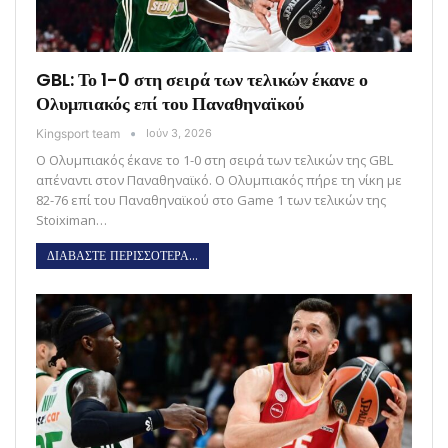
GBL: Το 1-0 στη σειρά των τελικών έκανε ο
Ολυμπιακός επί του Παναθηναϊκού
Kingsport team
Ιούν 3, 2026
Ο Ολυμπιακός έκανε το 1-0 στη σειρά των τελικών της GBL
απέναντι στον Παναθηναϊκό. Ο Ολυμπιακός πήρε τη νίκη με
82-76 επί του Παναθηναϊκού στο Game 1 των τελικών της
Stoiximan…
ΔΙΑΒΑΣΤΕ ΠΕΡΙΣΣΟΤΕΡΑ...