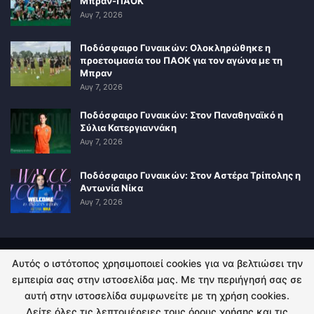
Μπραν-ΠΑΟΚ
Αυγ 7, 2026
Ποδόσφαιρο Γυναικών: Ολοκληρώθηκε η
προετοιμασία του ΠΑΟΚ για τον αγώνα με τη
Μπραν
Αυγ 7, 2026
Ποδόσφαιρο Γυναικών: Στον Παναθηναϊκό η
Σύλια Κατεργιαννάκη
Αυγ 7, 2026
Ποδόσφαιρο Γυναικών: Στον Αστέρα Τρίπολης η
Αντωνία Νίκα
Αυγ 7, 2026
Αυτός ο ιστότοπος χρησιμοποιεί cookies για να βελτιώσει την
ΠΟΛΙΤΙΚΗ ΑΠΟΡΡΗΤΟΥ
ΕΠΙΚΟΙΝΩΝΙΑ
εμπειρία σας στην ιστοσελίδα μας. Με την περιήγησή σας σε
αυτή στην ιστοσελίδα συμφωνείτε με τη χρήση cookies.
© 2026 - Kingsport.gr. All Rights Reserved.
Δείτε όλες τις λεπτομέρειες τους όρους χρήσης και τις