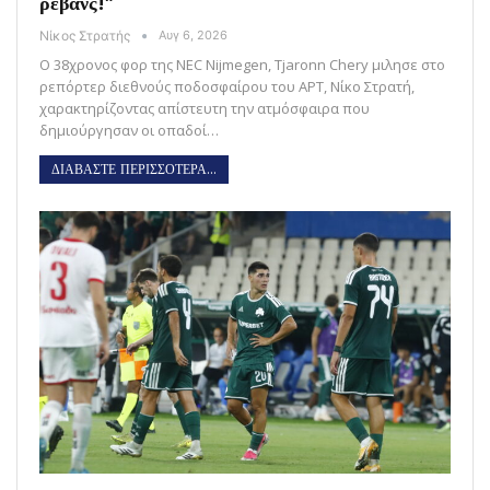
ρεβάνς!”
Νίκος Στρατής
Αυγ 6, 2026
Ο 38χρονος φορ της NEC Nijmegen, Tjaronn Chery μιλησε στο
ρεπόρτερ διεθνούς ποδοσφαίρου του ΑΡΤ, Νίκο Στρατή,
χαρακτηρίζοντας απίστευτη την ατμόσφαιρα που
δημιούργησαν οι οπαδοί…
ΔΙΑΒΑΣΤΕ ΠΕΡΙΣΣΟΤΕΡΑ...