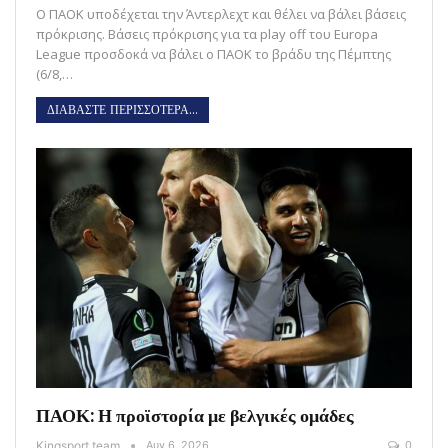
Ο ΠΑΟΚ υποδέχεται την Άντερλεχτ και θέλει να βάλει βάσεις
πρόκρισης. Βάσεις πρόκρισης για τα play off του Europa
League προσδοκά να βάλει ο ΠΑΟΚ το βράδυ της Πέμπτης
(6/8,…
ΔΙΑΒΑΣΤΕ ΠΕΡΙΣΣΟΤΕΡΑ...
ΠΑΟΚ: Η προϊστορία με βελγικές ομάδες
Kingsport team
Αυγ 6, 2026
0