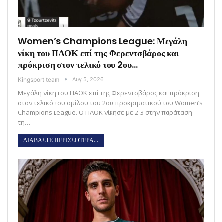
Women’s Champions League: Μεγάλη
νίκη του ΠΑΟΚ επί της Φερεντσβάρος και
πρόκριση στον τελικό του 2ου…
Kingsport team
Αυγ 5, 2026
Μεγάλη νίκη του ΠΑΟΚ επί της Φερεντσβάρος και πρόκριση
στον τελικό του ομίλου του 2ου προκριματικού του Women’s
Champions League. Ο ΠΑΟΚ νίκησε με 2-3 στην παράταση
τη…
ΔΙΑΒΑΣΤΕ ΠΕΡΙΣΣΟΤΕΡΑ...