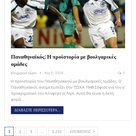
Παναθηναϊκός: Η προϊστορία με βουλγαρικές
ομάδες
Kingsport team
Αυγ 5, 2026
0
Η προϊστορία του Παναθηναϊκού με βουλγαρικές ομάδες. Ο
Παναθηναϊκός αντιμετωπίζει την ΤΣΣΚΑ 1948 Σόφιας για τον γ’
προκριματικό του Κόνφερενς Λιγκ. Αυτή θα είναι η έκτη
φορά…
ΔΙΑΒΑΣΤΕ ΠΕΡΙΣΣΟΤΕΡΑ...
1
2
3
…
1,232
ΕΠΟΜΕΝΟΣ