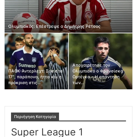
Ολυμπιακός: Επέστρεψε ο Δημήτρης Ρέτσος
Αποχαιρέτησε τον
ΠΑΟΚ-Άντερλεχτ: Σοκ στα
Ολυμπιακό ο Φρανσίσκο
17″, παράπονα, ήττα και η
Ορτέγκα – Η απάντηση
πρόκριση στις…
των…
Περιήγηση Κατηγορία
Super League 1