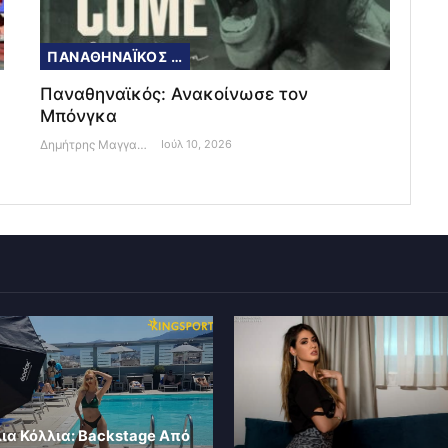
ΠΑΝΑΘΗΝΑΪΚΟΣ ΜΠΑΣΚΕΤ
Παναθηναϊκός: Ανακοίνωσε τον
Μπόνγκα
Δημήτρης Μαγγανάρης
Ιούλ 10, 2026
ια Κόλλια: Backstage Από