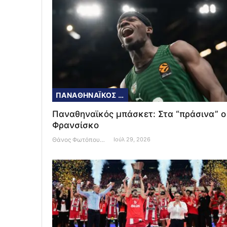
ΠΑΝΑΘΗΝΑΪΚΟΣ ΜΠΑΣΚΕΤ
Παναθηναϊκός μπάσκετ: Στα “πράσινα” ο
Φρανσίσκο
Θάνος Φωτόπουλος
Ιούλ 29, 2026