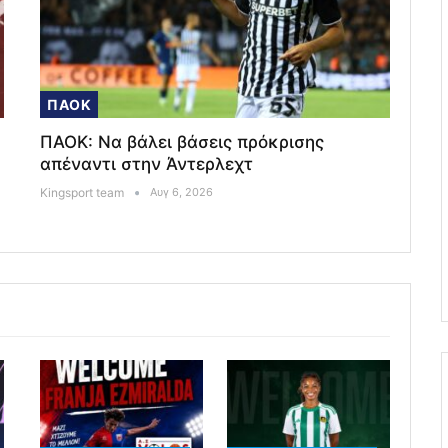
ΠΑΟΚ
ΠΑΟΚ: Να βάλει βάσεις πρόκρισης
απέναντι στην Άντερλεχτ
Kingsport team
Αυγ 6, 2026