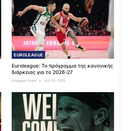
EUROLEAGUE
Euroleague: Το πρόγραμμα της κανονικής
διάρκειας για το 2026-27
Kingsport team
Ιούλ 29, 2026