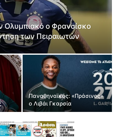
ν Ολυμπιακό ο Φρανσίσκο
ντηση των Πειραιωτών
Παναθηναϊκός: «Πράσινος»
ς
ο Λιβάι Γκαρσία