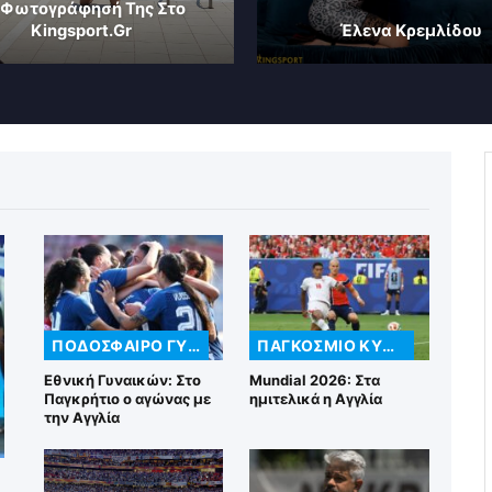
 Φωτογράφησή Της Στο
Kingsport.gr
Έλενα Κρεμλίδου
ΠΟΔΟΣΦΑΙΡΟ ΓΥΝΑΙΚΩΝ
ΠΑΓΚΟΣΜΙΟ ΚΥΠΕΛΛΟ
Εθνική Γυναικών: Στο
Mundial 2026: Στα
Παγκρήτιο ο αγώνας με
ημιτελικά η Αγγλία
την Αγγλία