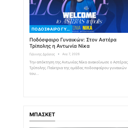
ΠΟΔΟΣΦΑΙΡΟ ΓΥΝΑΙΚΩΝ
Ποδόσφαιρο Γυναικών: Στον Αστέρα
Τρίπολης η Αντωνία Νίκα
Γιάννης Δρόσος
Αυγ 7, 2026
Την απόκτηση της Αντωνίας Νίκα ανακοίνωσε ο Αστέρας
Τρίπολης. Παίκτρια της ομάδας ποδοσφαίρου γυναικών
του…
ΜΠΑΣΚΕΤ