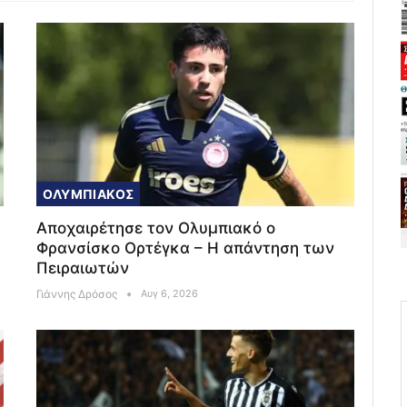
ΟΛΥΜΠΙΑΚΟΣ
Αποχαιρέτησε τον Ολυμπιακό ο
Φρανσίσκο Ορτέγκα – Η απάντηση των
Πειραιωτών
Γιάννης Δρόσος
Αυγ 6, 2026