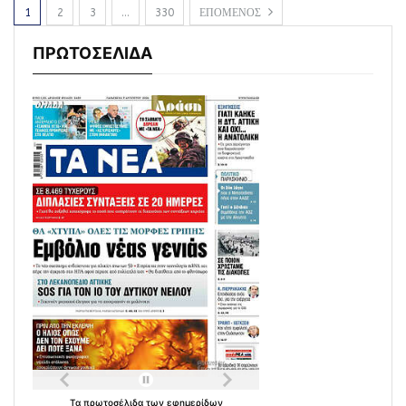
1
2
3
…
330
ΕΠΟΜΕΝΟΣ
ΠΡΩΤΟΣΕΛΙΔΑ
Τα
πρωτοσέλιδα
των
εφημερίδων