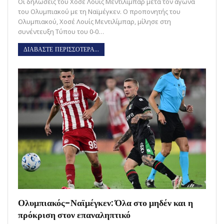
Οι δηλώσεις του Χοσέ Λουίς Μεντιλίμπαρ μετά τον αγώνα
του Ολυμπιακού με τη Ναϊμέγκεν. Ο προπονητής του
Ολυμπιακού, Χοσέ Λουίς Μεντιλίμπαρ, μίλησε στη
συνέντευξη Τύπου του 0-0…
ΔΙΑΒΑΣΤΕ ΠΕΡΙΣΣΟΤΕΡΑ...
Ολυμπιακός-Ναϊμέγκεν: Όλα στο μηδέν και η
πρόκριση στον επαναληπτικό