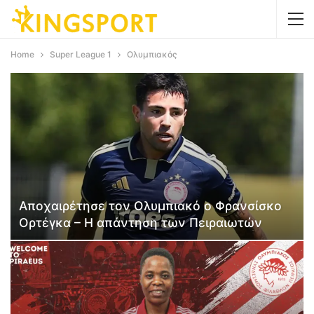
Home
Super League 1
Ολυμπιακός
Αποχαιρέτησε τον Ολυμπιακό ο Φρανσίσκο
Ορτέγκα – Η απάντηση των Πειραιωτών