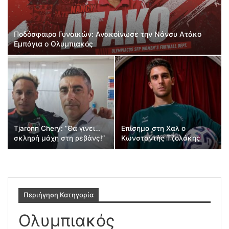
Ποδόσφαιρο Γυναικών: Ανακοίνωσε την Νάνσυ Ατάκο
Εμπάγια ο Ολυμπιακός
Tjaronn Chery: “Θα γινει…
Επίσημα στη Χαλ ο
σκληρή μάχη στη ρεβάνς!”
Κωνσταντής Τζολάκης
Περιήγηση Κατηγορία
Ολυμπιακός