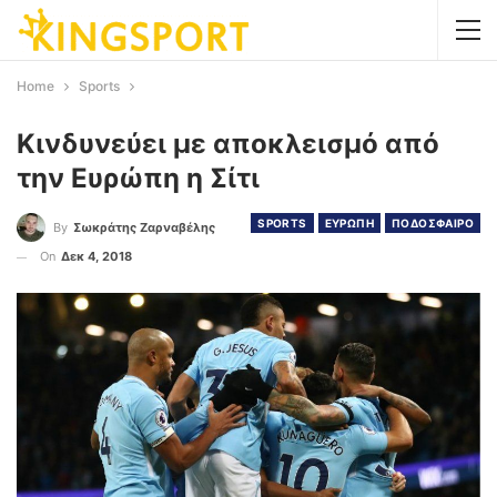
Home
Sports
Κινδυνεύει με αποκλεισμό από
την Ευρώπη η Σίτι
SPORTS
ΕΥΡΩΠΗ
ΠΟΔΟΣΦΑΙΡΟ
By
Σωκράτης Ζαρναβέλης
On
Δεκ 4, 2018