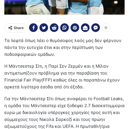
Share
Τα λεφτά όπως λέει ο θυμόσοφος λαός μας δεν φέρνουν
πάντα την ευτυχία έτσι και στην περίπτωση των
ποδοσφαιρικών ομάδων.
Η Μάντσεστερ Σίτι, η Παρί Σεν Ζερμέν και η Μίλαν
αντιμετωπίζουν πρόβλημα για την παραβίαση του
Financial Fair Play(FFP) καθώς όλες οι παραπάνω έχουν
αρκετά λιγότερα έσοδα από ότι έξοδα.
Για την Μάντσεστερ Σίτι όπως αναφέρει το Football Leaks,
η ομάδα του Μάντσεστερ είχε ξοδεψει 2.7 δισεκατομμύρια
ευρώ με δικαιολογία υπέρογκες χορηγίες προς αυτή και
σύμμαχους τους Νικολα Σαρκοζί και τους πρώην
αξιωματούχους της Fifa και UEFA. Η πρωταθλήτρια