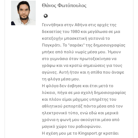
Θάνος Φωτόπουλος
Γεννήθηκα στην Αθήνα στις αρχές της
δεκαετίας του 1980 και μεγάλωσα σε μια
κατεξοχήν μπασκετική γειτονιά το
Παγκράτι. Το "σαράκι" της δημοσιογραφίας
μπήκε από πολύ νωρίς μέσα μου. Ήμουν
στο γυμνάσιο όταν πρωτοξεκίνησα να
γράφω και να κρατώ σημειώσεις για τους
αγώνες. Αυτή ήταν και η σπίθα που άναψε
τη φλόγα μέσα μου.
Η φλόγα δεν έσβησε και έτσι μετά το
λύκειο, πήγα σε μια σχολή δημοσιογραφίας
και πλέον είμαι μάχιμος υπηρέτης του
αθλητικού ρεπορτάζ πάντα μέσα από τον
ηλεκτρονικό τύπο, ενώ εδώ και μερικά
χρόνια η φωνή μου ακούγεται μέσα από
μαγικό χώρο του ραδιοφώνου.
Η σχέση μου με το Kingsport.gr κρατάει