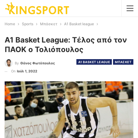
Home
Sports
Μπάσκετ
Α1 Basket league
A1 Basket League: Τέλος από τον
ΠΑΟΚ ο Τολιόπουλος
Α1 BASKET LEAGUE
ΜΠΑΣΚΕΤ
By
Θάνος Φωτόπουλος
On
Ιούλ 1, 2022