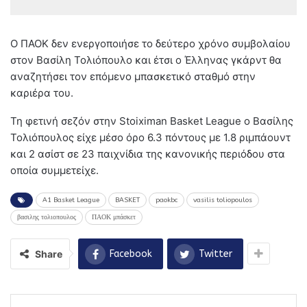
Ο ΠΑΟΚ δεν ενεργοποιήσε το δεύτερο χρόνο συμβολαίου
στον Βασίλη Τολιόπουλο και έτσι ο Έλληνας γκάρντ θα
αναζητήσει τον επόμενο μπασκετικό σταθμό στην
καριέρα του.
Τη φετινή σεζόν στην Stoiximan Basket League ο Βασίλης
Τολιόπουλος είχε μέσο όρο 6.3 πόντους με 1.8 ριμπάουντ
και 2 ασίστ σε 23 παιχνίδια της κανονικής περιόδου στα
οποία συμμετείχε.
A1 Basket League
BASKET
paokbc
vasilis toliopoulos
βασιλης τολιοπουλος
ΠΑΟΚ μπάσκετ
Share
Facebook
Twitter