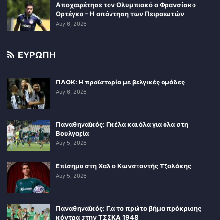
Αποχαιρέτησε τον Ολυμπιακό ο Φρανσίσκο
Ορτέγκα – Η απάντηση των Πειραιωτών
Αυγ 6, 2026
ΕΥΡΩΠΗ
ΠΑΟΚ: Η προϊστορία με βελγικές ομάδες
Αυγ 6, 2026
Παναθηναϊκός: Γκέλα και όλα για όλα στη
Βουλγαρία
Αυγ 5, 2026
Επίσημα στη Χαλ ο Κωνσταντής Τζολάκης
Αυγ 5, 2026
Παναθηναϊκός: Για το πρώτο βήμα πρόκρισης
κόντρα στην ΤΣΣΚΑ 1948