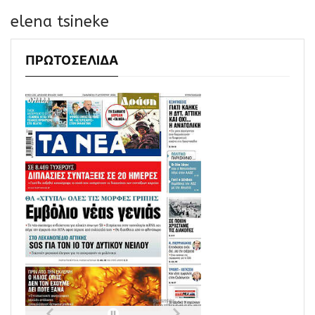
elena tsineke
ΠΡΩΤΟΣΕΛΙΔΑ