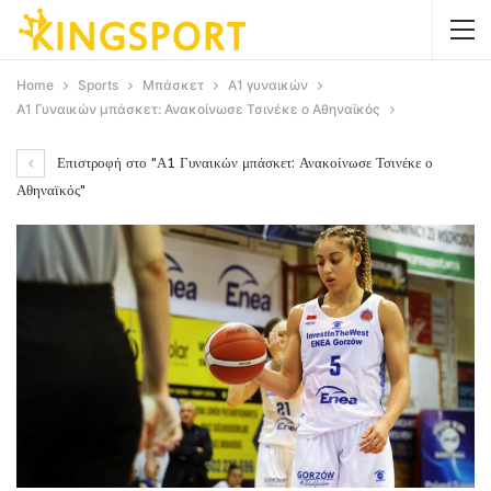
Home
Sports
Μπάσκετ
Α1 γυναικών
Α1 Γυναικών μπάσκετ: Ανακοίνωσε Τσινέκε ο Αθηναϊκός
Επιστροφή στο "Α1 Γυναικών μπάσκετ: Ανακοίνωσε Τσινέκε ο
Αθηναϊκός"