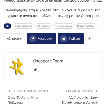
Ρυσίου τερματίζοντας στη 6η θέση του 2ου ομίλου της Α2.
Καλωσορίζουμε τη Νικολέτα στην οικογένεια μας και της
ευχόμαστε υγειά και πολλές επιτυχίες με τον Οίακά μας».
oiakas nafpliou
α2 γυναικων
νικολετα μπαλλα
Οίακας Ναυπλίου
Share
Facebook
Twitter
Kingsport Team
ΠΡΟΗΓΟΥΜΕΝΟ ΑΡΘΡΟ
ΕΠΟΜΕΝΟ ΑΡΘΡΟ
Στην Τσέλσι ο Μπεν
Α1 Γυναικών: Στον
Τσίλγουελ
Παναθηναϊκό η Αργυρώ