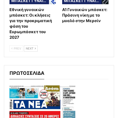
ΜΠΑΣΚΕΤ ΓΥΝΑΙΚΩΝ
ΜΠΑΣΚΕΤ ΓΥΝΑΙΚΩΝ
Εθνική γυναικών
A1 Γυναικών μπάσκετ:
μπάσκετ: Οι κλήσεις
Πράσινη νίκη με το
για την προκριματική
μυαλό στην Μερσίν
φάση του
Ευρωμπάσκετ του
2027
PREV
NEXT
ΠΡΩΤΟΣΕΛΙΔΑ