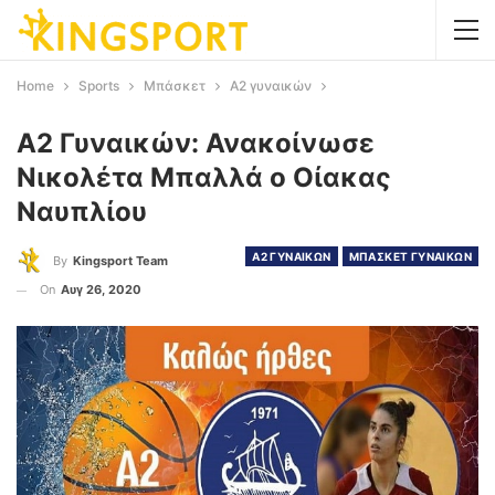
Home
Sports
Μπάσκετ
A2 γυναικών
Α2 Γυναικών: Ανακοίνωσε
Νικολέτα Μπαλλά ο Οίακας
Ναυπλίου
A2 ΓΥΝΑΙΚΩΝ
ΜΠΑΣΚΕΤ ΓΥΝΑΙΚΩΝ
By
Kingsport Team
On
Αυγ 26, 2020