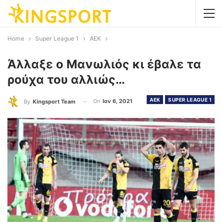
Home
Super League 1
AEK
Άλλαξε ο Μανωλιός κι έβαλε τα
ρούχα του αλλιώς…
AEK
SUPER LEAGUE 1
On
Ιαν 6, 2021
By
Kingsport Team