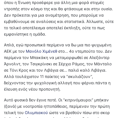
όπου η Ένωση προσέφερε για άλλη μια φορά στιγμές
ντροπής στον κόσμο της και θα φτάσουμε και στην ουσία.
Δεν πρόκειται για μια αναμέτρηση, που μπορούμε να
εμβαθύνουμε σε αναλύσεις και στατιστικά. Άλλωστε, ούτε
το τελικό αποτέλεσμα αποτελεί έκπληξη, ούτε το πως
εμφανίστηκε η ομάδα.
Απλά, εγώ προσωπικά περίμενα να δω μια πιο ψυχωμένη
ΑΕΚ με τον
Μανόλο Χιμένεθ
στο… 4ο ντεμπούτο του. Δεν
περίμενα τον Μπακάκη να μεταμορφωθεί σε Αλεξάντερ
Άρνολντ, τον Τσιγκρίνσκι σε Σέρχιο Ράμος, τον Μάνταλο
σε Τόνι Κρος και τον Λιβάγια σε… παλιό καλό Λιβάγια.
Αλλά τουλάχιστον 11 παίκτες να “σκυλιάζουν”,
δείχνοντας την ψυχολογική αλλαγή που φέρνει πάντα η
έλευση ενός νέου προπονητή.
Αυτό φυσικά δεν έγινε ποτέ. Οι “κιτρινόμαυροι” μπήκαν
(ξανά) με νοοτροπία ηττοπάθειας, περίμεναν την πρώτη
τελική του
Ολυμπιακού
ώστε να βρεθούν πίσω στο σκορ