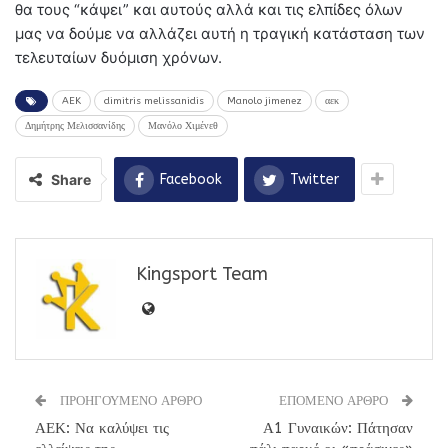
θα τους “κάψει” και αυτούς αλλά και τις ελπίδες όλων
μας να δούμε να αλλάζει αυτή η τραγική κατάσταση των
τελευταίων δυόμιση χρόνων.
AEK
dimitris melissanidis
Manolo jimenez
αεκ
Δημήτρης Μελισσανίδης
Μανόλο Χιμένεθ
Share
Facebook
Twitter
Kingsport Team
ΠΡΟΗΓΟΥΜΕΝΟ ΑΡΘΡΟ
ΕΠΟΜΕΝΟ ΑΡΘΡΟ
ΑΕΚ: Να καλύψει τις
Α1 Γυναικών: Πάτησαν