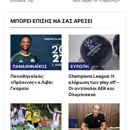
ελλείψεις της
πάλι παρκέ οι «πράσινες»
ΜΠΟΡΕΙ ΕΠΙΣΗΣ ΝΑ ΣΑΣ ΑΡΕΣΕΙ
ΠΑΝΑΘΗΝΑΪΚΟΣ
ΕΥΡΩΠΗ
Παναθηναϊκός:
Champions League: Η
«Πράσινος» ο Λιβάι
κλήρωση των play off –
Γκαρσία
Οι αντίπαλοι ΑΕΚ και
Ολυμπιακού