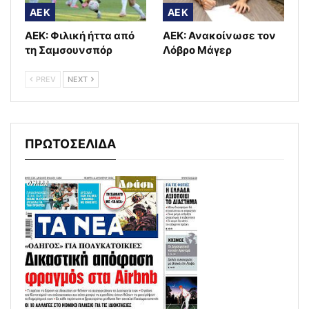
AEK
AEK
ΑΕΚ: Φιλική ήττα από
ΑΕΚ: Ανακοίνωσε τον
τη Σαμσουνσπόρ
Λόβρο Μάγερ
PREV
NEXT
ΠΡΩΤΟΣΕΛΙΔΑ