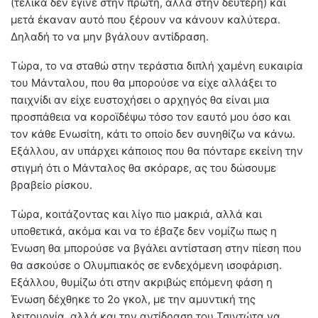
(τελικά δεν έγινε στην πρώτη, αλλά στην δεύτερη) και
μετά έκαναν αυτό που ξέρουν να κάνουν καλύτερα.
Δηλαδή το να μην βγάλουν αντίδραση.
Τώρα, το να σταθώ στην τεράστια διπλή χαμένη ευκαιρία
του Μάνταλου, που θα μπορούσε να είχε αλλάξει το
παιχνίδι αν είχε ευστοχήσει ο αρχηγός θα είναι μια
προσπάθεια να κοροϊδέψω τόσο τον εαυτό μου όσο και
τον κάθε Ενωσίτη, κάτι το οποίο δεν συνηθίζω να κάνω.
Εξάλλου, αν υπάρχει κάποιος που θα πόνταρε εκείνη την
στιγμή ότι ο Μάνταλος θα σκόραρε, ας του δώσουμε
βραβείο ρίσκου.
Τώρα, κοιτάζοντας και λίγο πιο μακριά, αλλά και
υποθετικά, ακόμα και να το έβαζε δεν νομίζω πως η
Ένωση θα μπορούσε να βγάλει αντίσταση στην πίεση που
θα ασκούσε ο Ολυμπιακός σε ενδεχόμενη ισοφάριση.
Εξάλλου, θυμίζω ότι στην ακριβώς επόμενη φάση η
Ένωση δέχθηκε το 2ο γκολ, με την αμυντική της
λειτουργία, αλλά και την αντίδραση του Τσιντώτα να