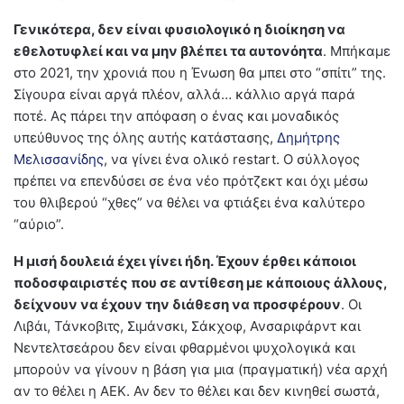
Γενικότερα, δεν είναι φυσιολογικό η διοίκηση να
εθελοτυφλεί και να μην βλέπει τα αυτονόητα
. Μπήκαμε
στο 2021, την χρονιά που η Ένωση θα μπει στο “σπίτι” της.
Σίγουρα είναι αργά πλέον, αλλά… κάλλιο αργά παρά
ποτέ. Ας πάρει την απόφαση ο ένας και μοναδικός
υπεύθυνος της όλης αυτής κατάστασης,
Δημήτρης
Μελισσανίδης
, να γίνει ένα ολικό restart. Ο σύλλογος
πρέπει να επενδύσει σε ένα νέο πρότζεκτ και όχι μέσω
του θλιβερού “χθες” να θέλει να φτιάξει ένα καλύτερο
“αύριο”.
Η μισή δουλειά έχει γίνει ήδη. Έχουν έρθει κάποιοι
ποδοσφαιριστές που σε αντίθεση με κάποιους άλλους,
δείχνουν να έχουν την διάθεση να προσφέρουν
. Οι
Λιβάι, Τάνκοβιτς, Σιμάνσκι, Σάκχοφ, Ανσαριφάρντ και
Νεντελτσεάρου δεν είναι φθαρμένοι ψυχολογικά και
μπορούν να γίνουν η βάση για μια (πραγματική) νέα αρχή
αν το θέλει η ΑΕΚ. Αν δεν το θέλει και δεν κινηθεί σωστά,