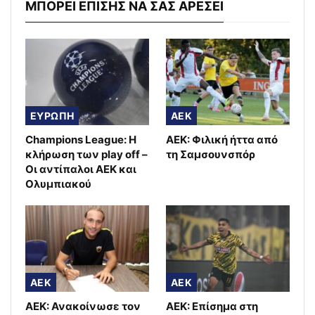
ΜΠΟΡΕΙ ΕΠΙΣΗΣ ΝΑ ΣΑΣ ΑΡΕΣΕΙ
ΕΥΡΩΠΗ
AEK
Champions League: Η
ΑΕΚ: Φιλική ήττα από
κλήρωση των play off –
τη Σαμσουνσπόρ
Οι αντίπαλοι ΑΕΚ και
Ολυμπιακού
AEK
AEK
ΑΕΚ: Ανακοίνωσε τον
ΑΕΚ: Επίσημα στη