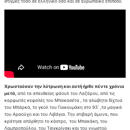
στιγμές τόσο σε ελληνικό όσο και σε ευρωπαϊκό επίπεδο.
Χρωστούσαν την λύτρωση και αυτή ήρθε πέντε χρόνια
μετά,
από τα απευθείας φάουλ του Λαζάρου, από τις
καρφωτές κεφαλές του Μπακασέτα , τα αλώβητα δίχτυα
του Μπάρκα, το γκολ του Γιακουμάκη στο 93΄ ,τα μαγικά
του Αραούχο και του Λιβάγια. Την στιβαρή άμυνα, που
κράτησε απόρθητο το κάστρο, του Μπακάκη, του
Λαμπροπούλου, του Τσιγκρίνσκι και του γνωστού