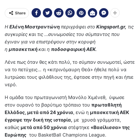
Share
Η
Ελένη Μαστραντώνη
περιγράφει στο
Kingsport.gr,
τις
συγκυρίες και τις …συνωμοσίες του σύμπαντος που
έγιναν για να επιστρέψουν στην κορυφή
η
μπασκετική
και η
ποδοσφαιρική ΑΕΚ
.
Λένε πως όταν θες κάτι πολύ, το σύμπαν συνωμοτεί, ώστε
να το πετύχεις…
η «κιτρινόμαυρη Θεά» ήθελε πολύ να
λυτρώσει τους φιλάθλους της, έφτασε στην πηγή και ήπιε
νερό.
Η ομάδα του πρωταγωνιστή Μανόλο Χιμένεθ, ύψωσε
στον ουρανό το βαρύτιμο τρόπαιο του
πρωταθλητή
Ελλάδος, μετά από 24 χρόνια
, ενώ η
μπασκετική ΑΕΚ
έγραψε την δική της ιστορία,
με χρυσά γράμματα,
καθώς
μετά από 50 χρόνια
στέφτηκε
«Βασίλισσα» της
Ευρώπης
του BasketBall Champions League.