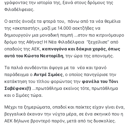
γράφοντας την ιστορία της, ξανά στους δρόμους της
Φιλαδέλφειας.
Ο αετός άνοιξε τα φτερά του, πάνω από τα νέα θεμέλια
της «σκεπαστής», μαζί με 14.000 αεκτζήδες να
δημιουργούν μια μοναδική πομπή …στον πιο κιτρινόμαυρο
δρόμο της Αθήνας! Η Νέα Φιλαδέλφεια ‘’ξεχείλισε’’ από
οπαδούς της ΑΕΚ,
καπνογόνα και δάκρια χαράς, όπως
αυτά του Κώστα Νεστορίδη
, την ώρα της απονομής.
Τα παλιά συνδέονται άψογα με τα νέα και τρανό
παράδειγμα ο
Αντρέ Σιμόες
, ο οποίος πανηγύρισε την
κατάκτηση του τίτλου φορώντας την
φανέλα του Τόνι
Σαβέφσκι(!)
…πρωτάθλημα εκείνος τότε, πρωτάθλημα
και ο Σιμόες τώρα.
Μέχρι τα ξημερώματα, οπαδοί και παίκτες είχαν γίνει ένα,
βεγγαλικά έκαναν την νύχτα μέρα, σε ένα σκηνικό που η
ΑΕΚ δήλωνε βροντερό παρόν, μετά από τις δυσκολίες.