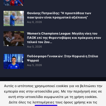
Θανάσης Πατρικίδης: “Η προσπάθεια των
παικτριών είναι πραγματικά αξιέπαινη”
Αυγ 6, 2026
Women’s Champions League: Μεγάλη νίκη του
ΠΑΟΚ επί της Φερεντσβάρος και πρόκριση στον
τελικό του 2ου…
Αυγ 5, 2026
Ποδόσφαιρο Γυναικών: Στην Κηφισιά η Στέλια
Ψαρρού
Αυγ 5, 2026
Αυτός ο ιστότοπος χρησιμοποιεί cookies για να βελτιώσει την
ΠΟΛΙΤΙΚΗ ΑΠΟΡΡΗΤΟΥ
ΕΠΙΚΟΙΝΩΝΙΑ
εμπειρία σας στην ιστοσελίδα μας. Με την περιήγησή σας σε
αυτή στην ιστοσελίδα συμφωνείτε με τη χρήση cookies.
© 2026 - Kingsport.gr. All Rights Reserved.
Δείτε όλες τις λεπτομέρειες τους όρους χρήσης και τις