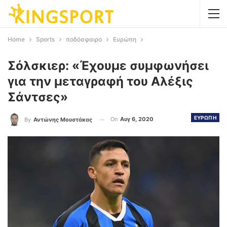
Home
Sports
ποδόσφαιρο
Ευρώπη
Σόλσκιερ: «Έχουμε συμφωνήσει
για την μεταγραφή του Αλέξις
Σάντσες»
ΕΥΡΩΠΗ
On
Αυγ 6, 2020
By
Αντώνης Μουστάκας