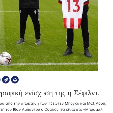
γραφική ενίσχυση της η Σέφιλντ.
τερα από την απόκτηση των Τζέιντεν Μπογκλ και Μαξ Λόου,
τή του Ίθαν Αμπάντου ο Ουαλός θα είναι στο «Μπράμαλ