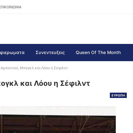
ΕΠΙΚΟΙΝΩΝΙΑ
φιερωματα
Συνεντευξεις
Queen Of The Month
 Αμπαντού, Μπογκλ και Λόου η Σέφιλντ
ογκλ και Λόου η Σέφιλντ
ΕΥΡΩΠΗ