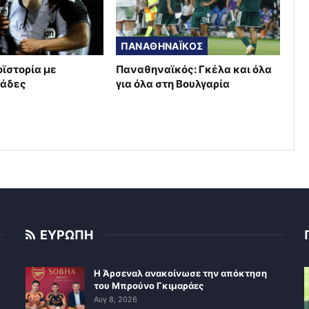
ΠΑΝΑΘΗΝΑΪΚΟΣ
οϊστορία με
Παναθηναϊκός: Γκέλα και όλα
μάδες
για όλα στη Βουλγαρία
ΕΥΡΩΠΗ
Η Άρσεναλ ανακοίνωσε την απόκτηση
του Μπρούνο Γκιμαράες
Αυγ 8, 2026