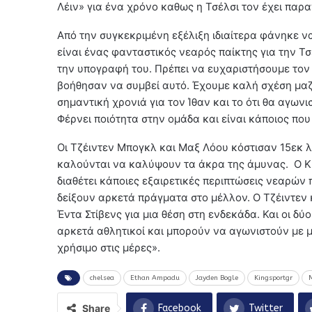
Λέιν» για ένα χρόνο καθως η Τσέλσι τον έχει παρ
Από την συγκεκριμένη εξέλιξη ιδιαίτερα φάνηκε να
είναι ένας φανταστικός νεαρός παίκτης για την 
την υπογραφή του. Πρέπει να ευχαριστήσουμε τον
βοήθησαν να συμβεί αυτό. Έχουμε καλή σχέση μαζί 
σημαντική χρονιά για τον Ίθαν και το ότι θα αγωνι
Φέρνει ποιότητα στην ομάδα και είναι κάποιος πο
Οι Τζέιντεν Μπογκλ και Μαξ Λόου κόστισαν 15εκ λ
καλούνται να καλύψουν τα άκρα της άμυνας. Ο Κρ
διαθέτει κάποιες εξαιρετικές περιπτώσεις νεαρών
δείξουν αρκετά πράγματα στο μέλλον. Ο Τζέιντεν
Έντα Στίβενς για μια θέση στη ενδεκάδα. Και οι δύ
αρκετά αθλητικοί και μπορούν να αγωνιστούν με μ
χρήσιμο στις μέρες».
chelsea
Ethan Ampadu
Jayden Bogle
Kingsportgr
Share
Facebook
Twitter