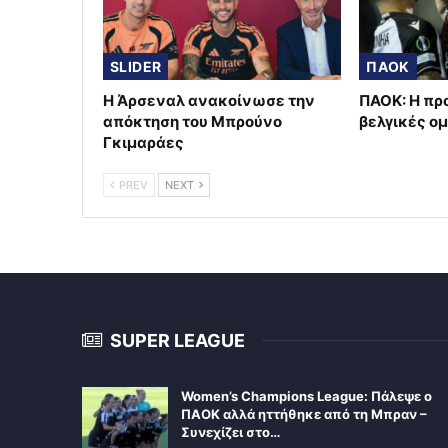
SLIDER
ΠΑΟΚ
Η Άρσεναλ ανακοίνωσε την
ΠΑΟΚ: Η πρ
απόκτηση του Μπρούνο
βελγικές ο
Γκιμαράες
PREV
NEXT
SUPER LEAGUE
Women’s Champions League: Πάλεψε ο
ΠΑΟΚ αλλά ηττήθηκε από τη Μπραν –
Συνεχίζει στο…