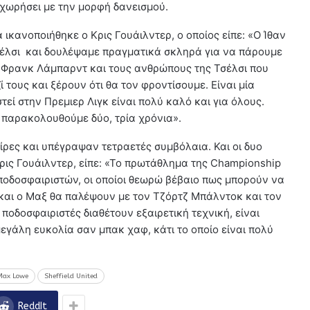
αχωρήσει με την μορφή δανεισμού.
 ικανοποιήθηκε ο Κρις Γουάιλντερ, ο οποίος είπε: «Ο Ίθαν
Τσέλσι και δουλέψαμε πραγματικά σκληρά για να πάρουμε
 Φρανκ Λάμπαρντ και τους ανθρώπους της Τσέλσι που
τους και ξέρουν ότι θα τον φροντίσουμε. Είναι μία
στεί στην Πρεμιερ Λιγκ είναι πολύ καλό και για όλους.
υ παρακολουθούμε δύο, τρία χρόνια».
ίρες και υπέγραψαν τετραετές συμβόλαια. Και οι δυο
ις Γουάιλντερ, είπε: «Το πρωτάθλημα της Championship
 ποδοσφαιριστών, οι οποίοι θεωρώ βέβαιο πως μπορούν να
 και ο Μαξ θα παλέψουν με τον Τζόρτζ Μπάλντοκ και τον
ο ποδοσφαιριστές διαθέτουν εξαιρετική τεχνική, είναι
εγάλη ευκολία σαν μπακ χαφ, κάτι το οποίο είναι πολύ
Max Lowe
Sheffield United
ReddIt