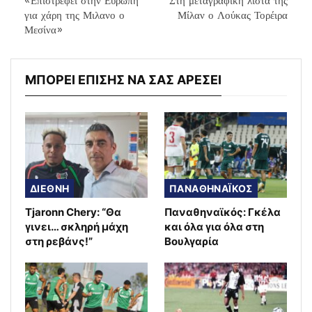
«Επιστρέφει στην Ευρώπη
Στη μεταγραφική λίστα της
για χάρη της Μιλανο ο
Μίλαν ο Λούκας Τορέιρα
Μεσίνα»
ΜΠΟΡΕΙ ΕΠΙΣΗΣ ΝΑ ΣΑΣ ΑΡΕΣΕΙ
ΔΙΕΘΝΗ
ΠΑΝΑΘΗΝΑΪΚΟΣ
Tjaronn Chery: “Θα
Παναθηναϊκός: Γκέλα
γινει… σκληρή μάχη
και όλα για όλα στη
στη ρεβάνς!”
Βουλγαρία