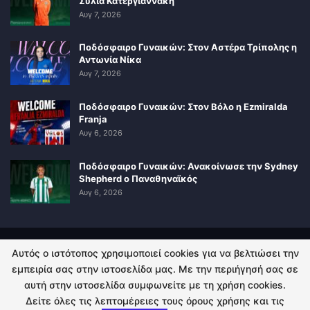
Σύλια Κατεργιαννάκη
Αυγ 7, 2026
Ποδόσφαιρο Γυναικών: Στον Αστέρα Τρίπολης η
Αντωνία Νίκα
Αυγ 7, 2026
Ποδόσφαιρο Γυναικών: Στον Βόλο η Ezmiralda
Franja
Αυγ 6, 2026
Ποδόσφαιρο Γυναικών: Ανακοίνωσε την Sydney
Shepherd ο Παναθηναϊκός
Αυγ 6, 2026
Αυτός ο ιστότοπος χρησιμοποιεί cookies για να βελτιώσει την
ΠΟΛΙΤΙΚΗ ΑΠΟΡΡΗΤΟΥ
ΕΠΙΚΟΙΝΩΝΙΑ
εμπειρία σας στην ιστοσελίδα μας. Με την περιήγησή σας σε
αυτή στην ιστοσελίδα συμφωνείτε με τη χρήση cookies.
© 2026 - Kingsport.gr. All Rights Reserved.
Δείτε όλες τις λεπτομέρειες τους όρους χρήσης και τις