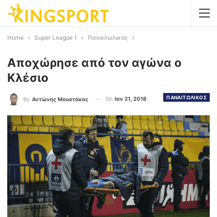
Home
Super League 1
Παναιτωλικός
Αποχώρησε από τον αγώνα ο
Κλέσιο
ΠΑΝΑΙΤΩΛΙΚΟΣ
On
Ιαν 21, 2018
By
Αντώνης Μουστάκας