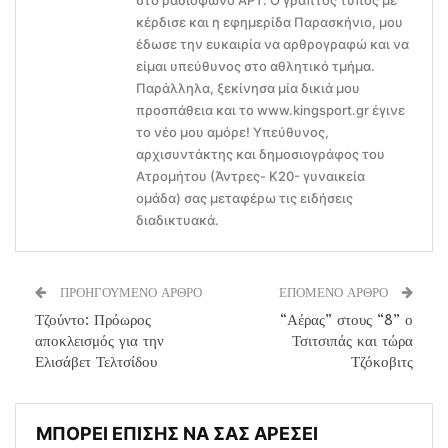
στο ραδιόφωνο ΑΡΤ. Ο γραπτός τύπος με
κέρδισε και η εφημερίδα Παρασκήνιο, μου
έδωσε την ευκαιρία να αρθρογραφώ και να
είμαι υπεύθυνος στο αθλητικό τμήμα.
Παράλληλα, ξεκίνησα μία δικιά μου
προσπάθεια και το www.kingsport.gr έγινε
το νέο μου αμόρε! Υπεύθυνος,
αρχισυντάκτης και δημοσιογράφος του
Ατρομήτου (Άντρες- Κ20- γυναικεία
ομάδα) σας μεταφέρω τις ειδήσεις
διαδικτυακά.
ΠΡΟΗΓΟΥΜΕΝΟ ΑΡΘΡΟ
ΕΠΟΜΕΝΟ ΑΡΘΡΟ
Τζούντο: Πρόωρος
“Αέρας” στους “8” ο
αποκλεισμός για την
Τσιτσιπάς και τώρα
Ελισάβετ Τελτσίδου
Τζόκοβιτς
ΜΠΟΡΕΙ ΕΠΙΣΗΣ ΝΑ ΣΑΣ ΑΡΕΣΕΙ