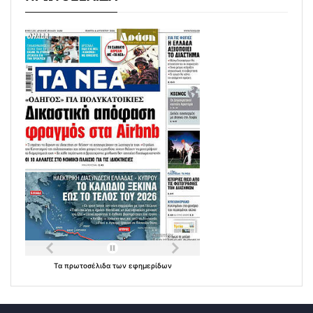
Τα
πρωτοσέλιδα
των
εφημερίδων