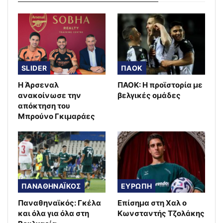
SLIDER
ΠΑΟΚ
Η Άρσεναλ
ΠΑΟΚ: Η προϊστορία με
ανακοίνωσε την
βελγικές ομάδες
απόκτηση του
Μπρούνο Γκιμαράες
ΠΑΝΑΘΗΝΑΪΚΟΣ
ΕΥΡΩΠΗ
Παναθηναϊκός: Γκέλα
Επίσημα στη Χαλ ο
και όλα για όλα στη
Κωνσταντής Τζολάκης