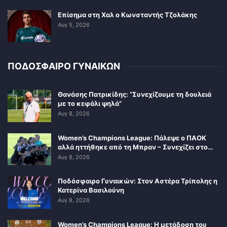
Επίσημα στη Χαλ ο Κωνσταντής Τζολάκης
Αυγ 5, 2026
ΠΟΔΟΣΦΑΙΡΟ ΓΥΝΑΙΚΩΝ
Θανάσης Πατρικίδης: “Συνεχίζουμε τη δουλειά
με το κεφάλι ψηλά”
Αυγ 8, 2026
Women’s Champions League: Πάλεψε ο ΠΑΟΚ
αλλά ηττήθηκε από τη Μπραν – Συνεχίζει στο…
Αυγ 8, 2026
Ποδόσφαιρο Γυναικών: Στον Αστέρα Τρίπολης η
Κατερίνα Βασιλούνη
Αυγ 8, 2026
Women’s Champions League: Η μετάδοση του