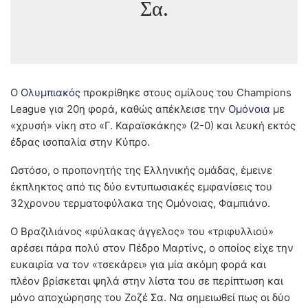
Σα.
Ο
Ολυμπιακός
προκρίθηκε στους ομίλους του Champions
League για 20η φορά, καθώς απέκλεισε την
Ομόνοια
με
«χρυσή» νίκη στο «Γ. Καραϊσκάκης» (2-0) και λευκή εκτός
έδρας ισοπαλία στην Κύπρο.
Ωστόσο, ο προπονητής της Ελληνικής ομάδας, έμεινε
έκπληκτος από τις δύο εντυπωσιακές εμφανίσεις του
32χρονου τερματοφύλακα της Ομόνοιας, Φαμπιάνο.
Ο Βραζιλιάνος «φύλακας άγγελος» του «τριφυλλιού»
αρέσει πάρα πολύ στον Πέδρο Μαρτίνς, ο οποίος είχε την
ευκαιρία να τον «τσεκάρει» για μία ακόμη φορά και
πλέον βρίσκεται ψηλά στην λίστα του σε περίπτωση και
μόνο αποχώρησης του Ζοζέ Σα. Να σημειωθεί πως οι δύο