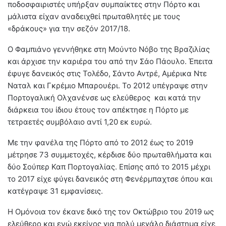
ποδοσφαιριστές υπήρξαν συμπαίκτες στην Πόρτο και
μάλιστα είχαν αναδειχθεί πρωταθλητές με τους
«δράκους» για την σεζόν 2017/18.
Ο Φαμπιάνο γεννήθηκε στη Μούντο Νόβο της Βραζιλίας
και άρχισε την καριέρα του από την Σάο Πάουλο. Έπειτα
έφυγε δανεικός στις Τολέδο, Σάντο Αντρέ, Αμέρικα Ντε
Ναταλ και Γκρέμιο Μπαρουέρι. Το 2012 υπέγραψε στην
Πορτογαλική Ολχανένσε ως ελεύθερος και κατά την
διάρκεια του ίδιου έτους τον απέκτησε η Πόρτο με
τετραετές συμβόλαιο αντί 1,20 εκ ευρώ.
Με την φανέλα της Πόρτο από το 2012 έως το 2019
μέτρησε 73 συμμετοχές, κέρδισε δύο πρωταθλήματα και
δύο Σούπερ Καπ Πορτογαλίας. Επίσης από το 2015 μέχρι
το 2017 είχε φύγει δανεικός στη Φενέρμπαχτσε όπου και
κατέγραψε 31 εμφανίσεις.
Η Ομόνοια τον έκανε δικό της τον Οκτώβριο του 2019 ως
ελεύθερο και ενώ εκείνος για πολύ μεγάλο διάστημα είχε