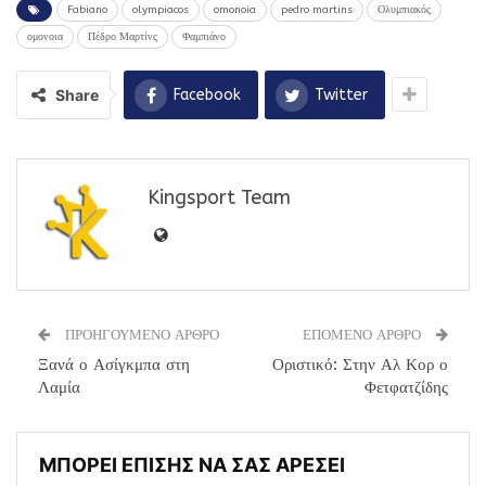
Fabiano
olympiacos
omonoia
pedro martins
Ολυμπιακός
ομονοια
Πέδρο Μαρτίνς
Φαμπιάνο
Share
Facebook
Twitter
Kingsport Team
ΠΡΟΗΓΟΥΜΕΝΟ ΑΡΘΡΟ
ΕΠΟΜΕΝΟ ΑΡΘΡΟ
Ξανά ο Ασίγκμπα στη
Οριστικό: Στην Αλ Κορ ο
Λαμία
Φετφατζίδης
ΜΠΟΡΕΙ ΕΠΙΣΗΣ ΝΑ ΣΑΣ ΑΡΕΣΕΙ