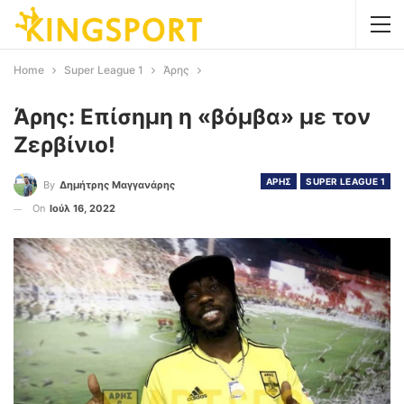
Home
Super League 1
Άρης
Άρης: Επίσημη η «βόμβα» με τον
Ζερβίνιο!
ΑΡΗΣ
SUPER LEAGUE 1
By
Δημήτρης Μαγγανάρης
On
Ιούλ 16, 2022