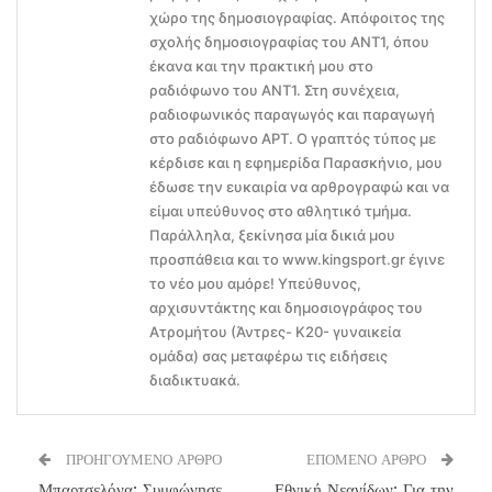
χώρο της δημοσιογραφίας. Απόφοιτος της
σχολής δημοσιογραφίας του ΑΝΤ1, όπου
έκανα και την πρακτική μου στο
ραδιόφωνο του ΑΝΤ1. Στη συνέχεια,
ραδιοφωνικός παραγωγός και παραγωγή
στο ραδιόφωνο ΑΡΤ. Ο γραπτός τύπος με
κέρδισε και η εφημερίδα Παρασκήνιο, μου
έδωσε την ευκαιρία να αρθρογραφώ και να
είμαι υπεύθυνος στο αθλητικό τμήμα.
Παράλληλα, ξεκίνησα μία δικιά μου
προσπάθεια και το www.kingsport.gr έγινε
το νέο μου αμόρε! Υπεύθυνος,
αρχισυντάκτης και δημοσιογράφος του
Ατρομήτου (Άντρες- Κ20- γυναικεία
ομάδα) σας μεταφέρω τις ειδήσεις
διαδικτυακά.
ΠΡΟΗΓΟΥΜΕΝΟ ΑΡΘΡΟ
ΕΠΟΜΕΝΟ ΑΡΘΡΟ
Μπαρτσελόνα: Συμφώνησε
Εθνική Νεανίδων: Για την