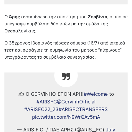
Ο
Άρης
ανακοίνωσε την απόκτηση του
Ζερβίνιο
, ο οποίος
υπέγραψε συμβόλαιο δύο ετών με την ομάδα της
Θεσσαλονίκης.
Ο 35χρονος Ιβοριανός πέρασε σήμερα (16/7) από ιατρικά
τεστ και σφράγισε τη συμφωνία του με τους “κίτρινους”,
υπογράφοντας το συμβόλαιο συνεργασίας.
✍️ Ο GERVINHO ΣΤΟΝ ΑΡΗ!
#Welcome
to
#ARISFC
@GervinhOfficial
#ARISFC22_23
#ARISFCTRANSFERS
pic.twitter.com/N9WrQAv5mA
— ARIS F.C. / ΠΑΕ ΑΡΗΣ (@ARIS__FC)
July