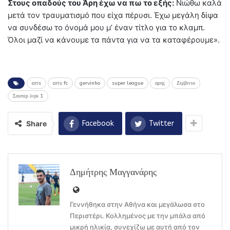
Στους οπαδούς του Άρη έχω να πω το εξής:
Νιώθω καλά
μετά τον τραυματισμό που είχα πέρυσι. Έχω μεγάλη δίψα
να συνδέσω το όνομά μου μ’ έναν τίτλο για το κλαμπ.
Όλοι μαζί να κάνουμε τα πάντα για να τα καταφέρουμε».
aris
aris fc
gervinho
super league
αρης
Ζερβινιο
Σουπερ λιγκ 1
Share
Facebook
Twitter
Δημήτρης Μαγγανάρης
Γεννήθηκα στην Αθήνα και μεγάλωσα στο
Περιστέρι. Κολλημένος με την μπάλα από
μικρή ηλικία, συνεχίζω με αυτή από τον