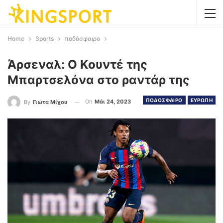
Home
Sports
ποδόσφαιρο
Άρσεναλ: Ο Κουντέ της
Μπαρτσελόνα στο ραντάρ της
ΠΟΔΟΣΦΑΙΡΟ
ΕΥΡΩΠΗ
On
Μάι 24, 2023
By
Γιώτα Μίχου