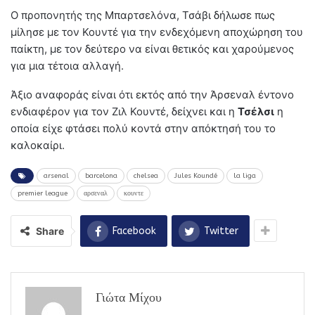
Ο προπονητής της Μπαρτσελόνα, Τσάβι δήλωσε πως
μίλησε με τον Κουντέ για την ενδεχόμενη αποχώρηση του
παίκτη, με τον δεύτερο να είναι θετικός και χαρούμενος
για μια τέτοια αλλαγή.
Άξιο αναφοράς είναι ότι εκτός από την Άρσεναλ έντονο
ενδιαφέρον για τον Ζιλ Κουντέ, δείχνει και η
Τσέλσι
η
οποία είχε φτάσει πολύ κοντά στην απόκτησή του το
καλοκαίρι.
arsenal
barcelona
chelsea
Jules Koundé
la liga
premier league
αρσεναλ
κουντε
Share
Facebook
Twitter
Γιώτα Μίχου