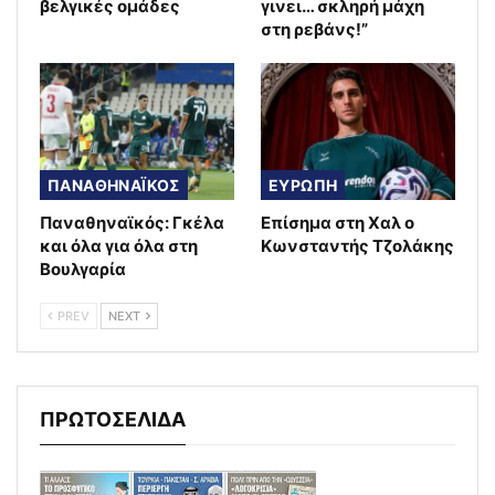
βελγικές ομάδες
γινει… σκληρή μάχη
στη ρεβάνς!”
ΠΑΝΑΘΗΝΑΪΚΟΣ
ΕΥΡΩΠΗ
Παναθηναϊκός: Γκέλα
Επίσημα στη Χαλ ο
και όλα για όλα στη
Κωνσταντής Τζολάκης
Βουλγαρία
PREV
NEXT
ΠΡΩΤΟΣΕΛΙΔΑ