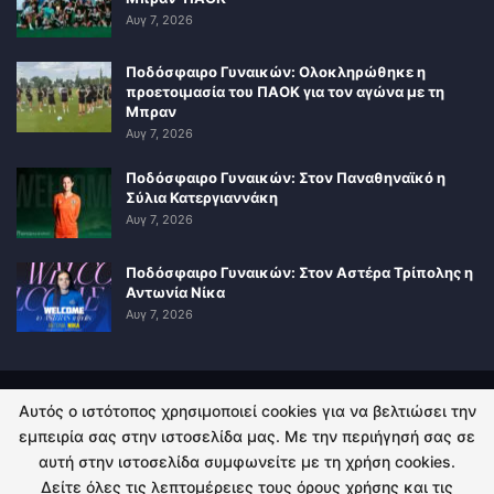
Αυγ 7, 2026
Ποδόσφαιρο Γυναικών: Ολοκληρώθηκε η
προετοιμασία του ΠΑΟΚ για τον αγώνα με τη
Μπραν
Αυγ 7, 2026
Ποδόσφαιρο Γυναικών: Στον Παναθηναϊκό η
Σύλια Κατεργιαννάκη
Αυγ 7, 2026
Ποδόσφαιρο Γυναικών: Στον Αστέρα Τρίπολης η
Αντωνία Νίκα
Αυγ 7, 2026
Αυτός ο ιστότοπος χρησιμοποιεί cookies για να βελτιώσει την
ΠΟΛΙΤΙΚΗ ΑΠΟΡΡΗΤΟΥ
ΕΠΙΚΟΙΝΩΝΙΑ
εμπειρία σας στην ιστοσελίδα μας. Με την περιήγησή σας σε
αυτή στην ιστοσελίδα συμφωνείτε με τη χρήση cookies.
© 2026 - Kingsport.gr. All Rights Reserved.
Δείτε όλες τις λεπτομέρειες τους όρους χρήσης και τις