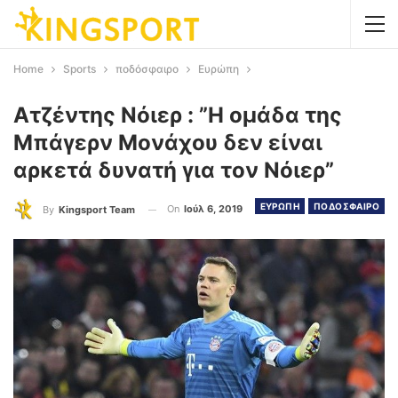
Home
Sports
ποδόσφαιρο
Ευρώπη
Ατζέντης Νόιερ : ”Η ομάδα της
Μπάγερν Μονάχου δεν είναι
αρκετά δυνατή για τον Νόιερ”
ΕΥΡΩΠΗ
ΠΟΔΟΣΦΑΙΡΟ
On
Ιούλ 6, 2019
By
Kingsport Team