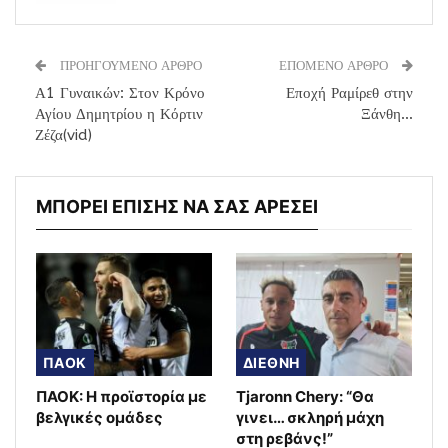
ΠΡΟΗΓΟΥΜΕΝΟ ΑΡΘΡΟ
ΕΠΟΜΕΝΟ ΑΡΘΡΟ
Α1 Γυναικών: Στον Κρόνο
Εποχή Ραμίρεθ στην
Αγίου Δημητρίου η Κόρτιν
Ξάνθη…
Ζέζα(vid)
ΜΠΟΡΕΙ ΕΠΙΣΗΣ ΝΑ ΣΑΣ ΑΡΕΣΕΙ
ΠΑΟΚ
ΔΙΕΘΝΗ
ΠΑΟΚ: Η προϊστορία με
Tjaronn Chery: “Θα
βελγικές ομάδες
γινει… σκληρή μάχη
στη ρεβάνς!”