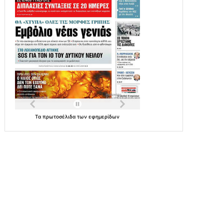
Τα
πρωτοσέλιδα
των
εφημερίδων