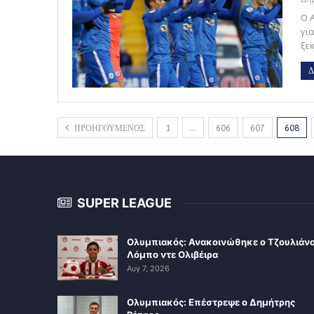
Ο 
γι
ξε
Δ
ΠΡΟΗΓΟΥΜΕΝΟΣ
1
…
606
607
608
SUPER LEAGUE
Ολυμπιακός: Ανακοινώθηκε ο Τζουλιάν
Λόμπο ντε Ολιβέιρα
Αυγ 7, 2026
Ολυμπιακός: Επέστρεψε ο Δημήτρης