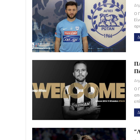
O 
Είν
αρ
Δ
ΠΑ
Πή
Ο 
απ
επ
Δ
”Λ