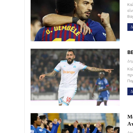
Καλ
είν
Βα
Δ
BE
Κα
πρ
Πα
Δ
Με
Ατ