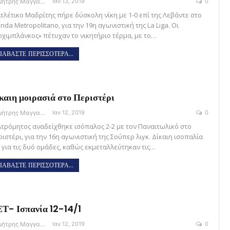
Δημήτρης Μαγγανάρης
Ιαν 13, 2019
0
Ατλέτικο Μαδρίτης πήρε δύσκολη νίκη με 1-0 επί της Λεβάντε στο
da Metropolitano, για την 19η αγωνιστική της La Liga. Οι
οχιμπλάνκος» πέτυχαν το νικητήριο τέρμα, με το…
ΙΑΒΑΣΤΕ ΠΕΡΙΣΣΟΤΕΡΑ...
καιη μοιρασιά στο Περιστέρι
Δημήτρης Μαγγανάρης
Ιαν 12, 2019
0
Ατρόμητος αναδείχθηκε ισόπαλος 2-2 με τον Παναιτωλικό στο
ιστέρι, για την 16η αγωνιστική της Σούπερ λιγκ. Δίκαιη ισοπαλία
ι για τις δυό ομάδες, καθώς εκμεταλλεύτηκαν τις…
ΙΑΒΑΣΤΕ ΠΕΡΙΣΣΟΤΕΡΑ...
Τ- Ισπανία 12-14/1
Δημήτρης Μαγγανάρης
Ιαν 12, 2019
0