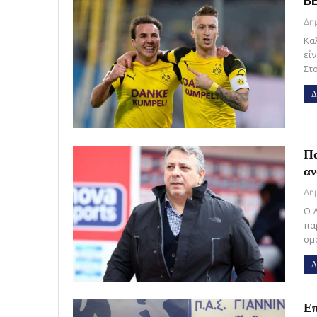
BE
Κα
είν
Στ
Δ
Πα
αν
Ο 
πα
ομ
Δ
Επ