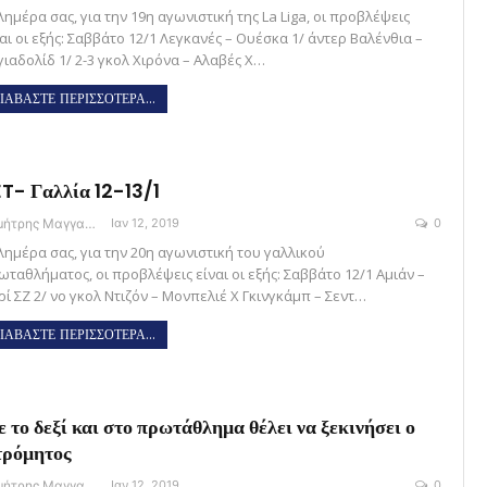
ημέρα σας, για την 19η αγωνιστική της La Liga, οι προβλέψεις
αι οι εξής: Σαββάτο 12/1 Λεγκανές – Ουέσκα 1/ άντερ Βαλένθια –
γιαδολίδ 1/ 2-3 γκολ Χιρόνα – Αλαβές Χ…
ΙΑΒΑΣΤΕ ΠΕΡΙΣΣΟΤΕΡΑ...
T- Γαλλία 12-13/1
Δημήτρης Μαγγανάρης
Ιαν 12, 2019
0
λημέρα σας, για την 20η αγωνιστική του γαλλικού
ωταθλήματος, οι προβλέψεις είναι οι εξής: Σαββάτο 12/1 Αμιάν –
ρί ΣΖ 2/ νο γκολ Ντιζόν – Μονπελιέ Χ Γκινγκάμπ – Σεντ…
ΙΑΒΑΣΤΕ ΠΕΡΙΣΣΟΤΕΡΑ...
 το δεξί και στο πρωτάθλημα θέλει να ξεκινήσει ο
ρόμητος
Δημήτρης Μαγγανάρης
Ιαν 12, 2019
0