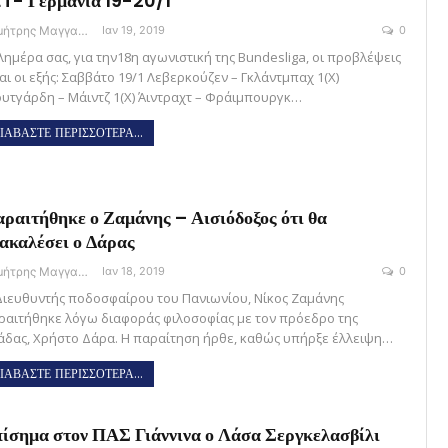
T- Γερμανία 19-20/1
Δημήτρης Μαγγανάρης
Ιαν 19, 2019
0
λημέρα σας, για την18η αγωνιστική της Bundesliga, οι προβλέψεις
αι οι εξής: Σαββάτο 19/1 Λεβερκούζεν – Γκλάντμπαχ 1(Χ)
ουτγάρδη – Μάιντζ 1(Χ) Άιντραχτ – Φράιμπουργκ…
ΙΑΒΑΣΤΕ ΠΕΡΙΣΣΟΤΕΡΑ...
ραιτήθηκε ο Ζαμάνης – Αισιόδοξος ότι θα
ακαλέσει ο Δάρας
Δημήτρης Μαγγανάρης
Ιαν 18, 2019
0
Διευθυντής ποδοσφαίρου του Πανιωνίου, Νίκος Ζαμάνης
ραιτήθηκε λόγω διαφοράς φιλοσοφίας με τον πρόεδρο της
άδας, Χρήστο Δάρα. Η παραίτηση ήρθε, καθώς υπήρξε έλλειψη…
ΙΑΒΑΣΤΕ ΠΕΡΙΣΣΟΤΕΡΑ...
ίσημα στον ΠΑΣ Γιάννινα ο Λάσα Σεργκελασβίλι