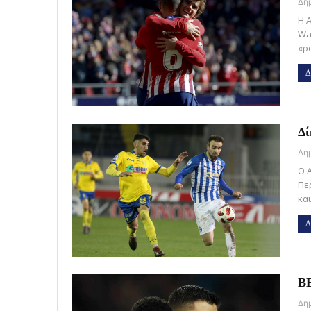
Η 
Wan
«ρ
Δ
Δί
Ο 
Περ
κα
Δ
ΒΕ