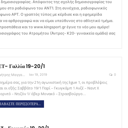
ς δημοσιογραφίας. Απόφοιτος της σχολής δημοσιογραφίας του
 μου στο ραδιόφωνο του ΑΝΤ1. Στη συνέχεια, ραδιοφωνικός
φωνο ΑΡΤ. Ο γραπτός τύπος με κέρδισε και η εφημερίδα
α να αρθρογραφώ και να είμαι υπεύθυνος στο αθλητικό τμήμα.
προσπάθεια και το www.kingsport.gr έγινε το νέο μου αμόρε!
σιογράφος του Ατρομήτου (Άντρες- Κ20- γυναικεία ομάδα) σας
Τ- Γαλλία 19-20/1
Δημήτρης Μαγγανάρης
Ιαν 19, 2019
0
ημέρα σας, για την 21η αγωνιστική της ligue 1, οι προβλέψεις
αι οι εξής: Σαββάτο 19/1 Παρί – Γκινγκάμπ 1 Ανζέ – Ναντ Χ
ορντό – Ντιζόν 1/ όβερ Μονακό – Στρασβούργο…
ΙΑΒΑΣΤΕ ΠΕΡΙΣΣΟΤΕΡΑ...