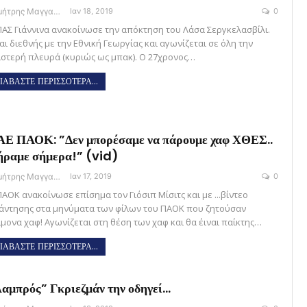
Δημήτρης Μαγγανάρης
Ιαν 18, 2019
0
ΠΑΣ Γιάννινα ανακοίνωσε την απόκτηση του Λάσα Σεργκελασβίλι.
αι διεθνής με την Εθνική Γεωργίας και αγωνίζεται σε όλη την
ιστερή πλευρά (κυριώς ως μπακ). Ο 27χρονος…
ΙΑΒΑΣΤΕ ΠΕΡΙΣΣΟΤΕΡΑ...
Ε ΠΑΟΚ: ”Δεν μπορέσαμε να πάρουμε χαφ ΧΘΕΣ..
ραμε σήμερα!” (vid)
Δημήτρης Μαγγανάρης
Ιαν 17, 2019
0
ΠΑΟΚ ανακοίνωσε επίσημα τον Γιόσιπ Μίσιτς και με ...βίντεο
άντησης στα μηνύματα των φίλων του ΠΑΟΚ που ζητούσαν
ίμονα χαφ! Αγωνίζεται στη θέση των χαφ και θα έιναι παίκτης…
ΙΑΒΑΣΤΕ ΠΕΡΙΣΣΟΤΕΡΑ...
αμπρός” Γκριεζμάν την οδηγεί…