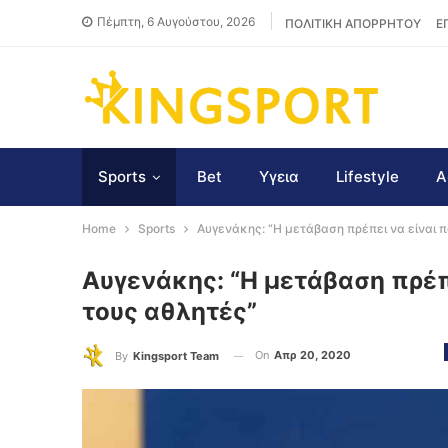
Πέμπτη, 6 Αυγούστου, 2026
ΠΟΛΙΤΙΚΗ ΑΠΟΡΡΗΤΟΥ
Ε
Sports
Bet
Υγεια
Lifestyle
Α
Home
Sports
Αυγενάκης: “Η μετάβαση πρέπει να είναι π
Αυγενάκης: “Η μετάβαση πρέπ
τους αθλητές”
On
Απρ 20, 2020
By
Kingsport Team