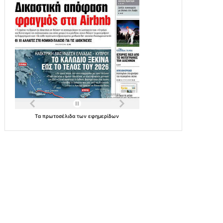
Τα
πρωτοσέλιδα
των
εφημερίδων