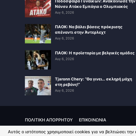
Ποδόσφαιρο Γυναικών: Ανακοίνωσε την
Νάνσυ Ατάκο Εμπάγια ο Ολυμπιακός
Αυγ 6, 2026
ΠΑΟΚ: Να βάλει βάσεις πρόκρισης
απέναντι στην Άντερλεχτ
Αυγ 6, 2026
ΠΑΟΚ: Η προϊστορία με βελγικές ομάδες
Αυγ 6, 2026
Tjaronn Chery: “Θα γινει… σκληρή μάχη
στη ρεβάνς!”
Αυγ 6, 2026
ΠΟΛΙΤΙΚΗ ΑΠΟΡΡΗΤΟΥ
ΕΠΙΚΟΙΝΩΝΙΑ
Αυτός ο ιστότοπος χρησιμοποιεί cookies για να βελτιώσει την
© 2026 - Kingsport.gr. All Rights Reserved.