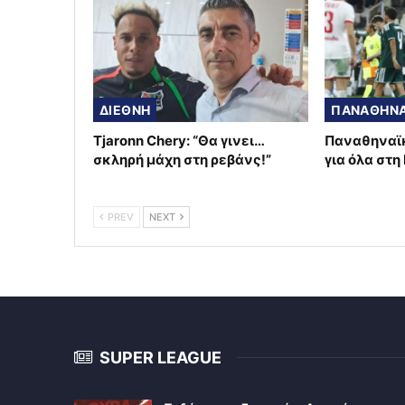
ΔΙΕΘΝΗ
ΠΑΝΑΘΗΝΑ
Tjaronn Chery: “Θα γινει…
Παναθηναϊκ
σκληρή μάχη στη ρεβάνς!”
για όλα στη
PREV
NEXT
SUPER LEAGUE