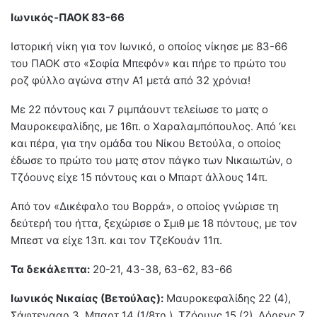
Ιωνικός-ΠΑΟΚ 83-66
Ιστορική νίκη για τον Ιωνικό, ο οποίος νίκησε με 83-66
του ΠΑΟΚ στο «Σοφία Μπεφόν» και πήρε το πρώτο του
ροζ φύλλο αγώνα στην Α1 μετά από 32 χρόνια!
Με 22 πόντους και 7 ριμπάουντ τελείωσε το ματς ο
Μαυροκεφαλίδης, με 16π. ο Χαραλαμπόπουλος. Από ‘κει
και πέρα, για την ομάδα του Νίκου Βετούλα, ο οποίος
έδωσε το πρώτο του ματς στον πάγκο των Νικαιωτών, ο
Τζόουνς είχε 15 πόντους και ο Μπαρτ άλλους 14π.
Από τον «Δικέφαλο του Βορρά», ο οποίος γνώρισε τη
δεύτερή του ήττα, ξεχώρισε ο Σμιθ με 18 πόντους, με τον
Μπεστ να είχε 13π. και τον ΤζεΚουάν 11π.
Τα δεκάλεπτα:
20-21, 43-38, 63-62, 83-66
Ιωνικός Νικαίας (Βετούλας):
Μαυροκεφαλίδης 22 (4),
Σάφτενααρ 3, Μπαρτ 14 (1/8τρ.), Τζόουνς 15 (2), Λόρενς 7