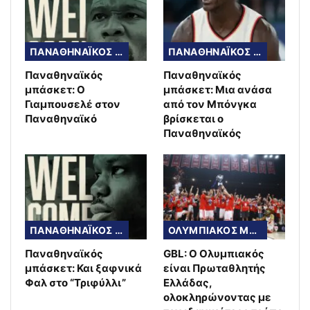
ΠΑΝΑΘΗΝΑΪΚΟΣ ΜΠΑΣΚΕΤ
ΠΑΝΑΘΗΝΑΪΚΟΣ ΜΠΑΣΚΕΤ
Παναθηναϊκός
Παναθηναϊκός
μπάσκετ: Ο
μπάσκετ: Μια ανάσα
Γιαμπουσελέ στον
από τον Μπόνγκα
Παναθηναϊκό
βρίσκεται ο
Παναθηναϊκός
ΠΑΝΑΘΗΝΑΪΚΟΣ ΜΠΑΣΚΕΤ
ΟΛΥΜΠΙΑΚΟΣ ΜΠΑΣΚΕΤ
Παναθηναϊκός
GBL: Ο Ολυμπιακός
μπάσκετ: Και ξαφνικά
είναι Πρωταθλητής
Φαλ στο “Τριφύλλι”
Ελλάδας,
ολοκληρώνοντας με