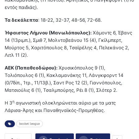
εντός παιδιάς).
Τα δεκάλεπτα
: 18-22, 32-37, 48-56, 72-68.
Ήφαιστος Λήμνου (Μανωλόπουλος):
Χάμοντς 6, Έβανς
14 (13ριμπ.), Σμιθ 7, Μολντοβεάνου 15 (4), Γκίλμπερτ,
Μούρτος 5, Χαριτόπουλος 8, Τσαϊρέλης 4, Πελεκάνος 2,
Λιτλ 11 (2).
ΑΕΚ (Παπαθεοδώρου):
Χρυσικόπουλος 9 (1),
Τολιόπουλος 6 (1), Κακλαμανάκης 11, Λάνγκφορντ 14
(0/7δίπ., 1τρ., 11/13β.), Σαντ Ρος 12 (2), Γιαννόπουλος,
Ματσιούλις 6 (1), Τσαλμπούρης, Ρέι 8 (1), Σλότερ 2.
η
Η 3
αγωνιστική ολοκληρώνεται αύριο με τα ματς
Λάρισα-Άρης και Παναθηναϊκός-Προμηθέας.
basket league