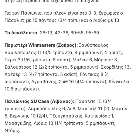
στην 4η περίοδο που είχε κριθεί το παιχνίδι.
Για τον Πανιώνιο, που πλέον είναι στο 0-3, ξεχώρισε ο
Πάσαλιτς με 15 πόντους (3/4 τρίπ.) και ο Λιούις με 13.
Τα δεκάλεπτα
: 26-19, 42-36, 69-58, 95-69
Περιστέρι
Winmasters (Ζούρος):
Ξανθόπουλος,
Βασιλόπουλος 11 (3/5 τρίποντα, 4 ριμπάουντ, 4 ασίστ),
Γκρέι 3 (1/6 τρίποντα, 8 ασίστ), Μπλέικ 6, Μόρισον 3,
Σαλούστρος 12 (2/2 τρίποντα, 5 ριμπάουντ), Σκορδίλης 13,
Χάτσερ 13 (4/7 τρίποντα, 5 ασίστ), Γόντικας 8 (4
ριμπάουντ), Αγραβάνης, Σμιθ 16 (4/4 τρίποντα), Κίνγκσλεϊ
10 6 ριμπάουντ).
Πανιώνιος SU Casa (Λίβανος):
Πάσαλιτς 15 (3/4
τρίποντα), Λαμπρόπουλος 6, Λι 8, ΜακΓκίλ 11 (2), Μάρτιν
5, Βεργίνης 10 (2/4), Τζουγκαράκης, Καμπερίδης 1,
Μαραγκίδης, Λιούις 13 (1/4 τρίποντα, 5 ριμπάουντ),
Ντόρις.