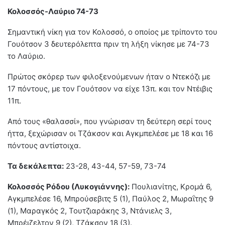
Κολοσσός-Λαύριο 74-73
Σημαντική νίκη για τον Κολοσσό, ο οποίος με τρίποντο του
Γουότσον 3 δευτερόλεπτα πριν τη λήξη νίκησε με 74-73
το Λαύριο.
Πρώτος σκόρερ των φιλοξενούμενων ήταν ο Ντεκόζι με
17 πόντους, με τον Γουότσον να είχε 13π. και τον Ντέιβις
11π.
Από τους «θαλασσί», που γνώρισαν τη δεύτερη σερί τους
ήττα, ξεχώρισαν οι Τζάκσον και Αγκμπελέσε με 18 και 16
πόντους αντίστοιχα.
Τα δεκάλεπτα:
23-28, 43-44, 57-59, 73-74
Κολοσσός Ρόδου (Λυκογιάννης):
Πουλιανίτης, Κρομά 6,
Αγκμπελέσε 16, Μπρούσεβιτς 5 (1), Παύλος 2, Μωραΐτης 9
(1), Μαραγκός 2, Τουτζιαράκης 3, Ντάνιελς 3,
Μπρέιζελτον 9 (2), Τζάκσον 18 (3).