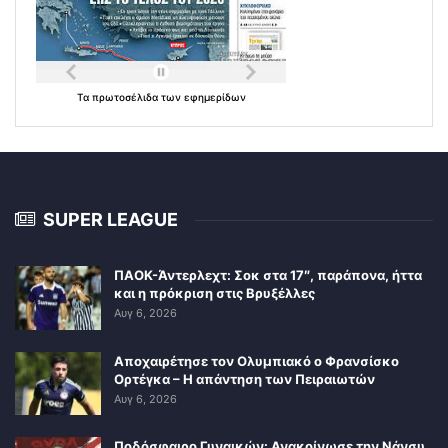
Τα
πρωτοσέλιδα
των
εφημερίδων
SUPER LEAGUE
ΠΑΟΚ-Άντερλεχτ: Σοκ στα 17″, παράπονα, ήττα
και η πρόκριση στις Βρυξέλλες
Αυγ 6, 2026
Αποχαιρέτησε τον Ολυμπιακό ο Φρανσίσκο
Ορτέγκα – Η απάντηση των Πειραιωτών
Αυγ 6, 2026
Ποδόσφαιρο Γυναικών: Ανακοίνωσε την Νάνσυ