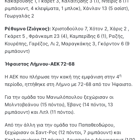
Κακαρούδης 1, Γκάρετ 3, Καλαϊτζίδης 3 (1), Ντέιβις 8 (11
ριμπάουντ, 4 κλεψίματα, 1 μπλοκ), Χάνλαν 13 (5 ασίστ),
Γεωργαλάς 2
Ρέθυμνο (Ζιάγκος):
Χριστοδούλου 7, Χότον 2, Χάρις 2 ,
Γκάρετ 5 , Φράνκαμπ 23 (4), Καμπερίδης 6 (1), Ραζής,
Κουρέπης, Γαρέζος, Λι 2, Μαραγκάκης 3, Γκόρντον 6 (9
ριμπάουντ)
Ήφαιστος Λήμνου-ΑΕΚ 72-68
η
Η ΑΕΚ που πλήρωσε την κακή της εμφάνιση στην 4
περίοδο, ηττήθηκε στη Λήμνο με 72-68 από τον Ήφαιστο.
Για την ομάδα του Μανωλόπουλου ξεχώρισαν οι
Μολντοβεάνου (15 πόντοι), Έβανς (14 πόντοι, 13
ριμπάουντ) και Λιτλ (11 πόντοι).
Από την άλλη για την ομάδα του Παπαθεοδώρου,
ξεχώρισαν οι Σαντ-Ρος (12 πόντοι, 7 ριμπάουντ) και
Κακλαμανάκης (11 πόντοι). Αρνητικός ο Λάνγκφορντ (1/10