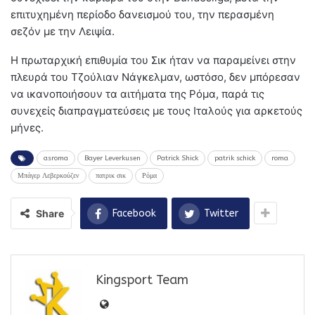
επιτυχημένη περίοδο δανεισμού του, την περασμένη
σεζόν με την Λειψία.
Η πρωταρχική επιθυμία του Σικ ήταν να παραμείνει στην
πλευρά του Τζούλιαν Νάγκελμαν, ωστόσο, δεν μπόρεσαν
να ικανοποιήσουν τα αιτήματα της Ρόμα, παρά τις
συνεχείς διαπραγματεύσεις με τους Ιταλούς για αρκετούς
μήνες.
asroma
Bayer Leverkusen
Patrick Shick
patrik schick
roma
Μπάγερ Λεβερκούζεν
πατρικ σικ
Ρόμα
Share
Facebook
Twitter
Kingsport Team