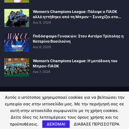
Women’s Champions League: Πάλεψε ο ΠΑΟΚ
αλλά ηττήθηκε από τη Μπραν – Συνεχίζει στο…
Αυγ 8, 2026
Ποδόσφαιρο Γυναικών: Στον Αστέρα Τρίπολης η
Κατερίνα Βασιλούνη
Αυγ 8, 2026
Women’s Champions League: Η μετάδοση του
Μπραν-ΠΑΟΚ
Αυγ 7, 2026
Αυτός ο ιστότοπος χρησιμοποιεί cookies για να βελτιώσει την
ΠΟΛΙΤΙΚΗ ΑΠΟΡΡΗΤΟΥ
ΕΠΙΚΟΙΝΩΝΙΑ
εμπειρία σας στην ιστοσελίδα μας. Με την περιήγησή σας σε
αυτή στην ιστοσελίδα συμφωνείτε με τη χρήση cookies.
© 2026 - Kingsport.gr. All Rights Reserved.
Δείτε όλες τις λεπτομέρειες τους όρους χρήσης και τις
προϋποθέσεις.
ΔΕΧΟΜΑΙ
ΔΙΑΒΑΣΕ ΠΕΡΙΣΣΟΤΕΡΑ