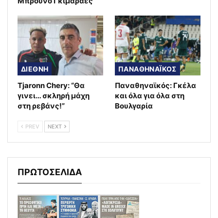
Μπρούνο Γκιμαράες
ΔΙΕΘΝΗ
ΠΑΝΑΘΗΝΑΪΚΟΣ
Tjaronn Chery: “Θα
Παναθηναϊκός: Γκέλα
γινει… σκληρή μάχη
και όλα για όλα στη
στη ρεβάνς!”
Βουλγαρία
PREV
NEXT
ΠΡΩΤΟΣΕΛΙΔΑ