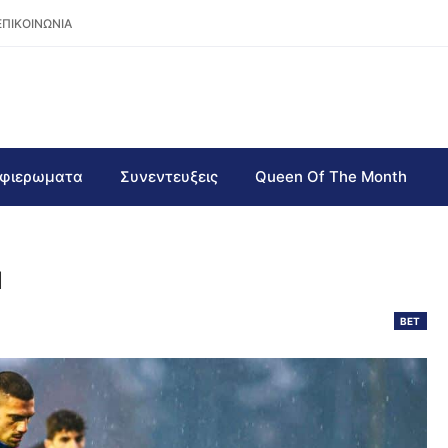
ΕΠΙΚΟΙΝΩΝΙΑ
φιερωματα
Συνεντευξεις
Queen Of The Month
1
BET