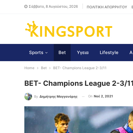
Σάββατο, 8 Αυγούστου, 2026
ΠΟΛΙΤΙΚΗ ΑΠΟΡΡΗΤΟΥ
Sports
Bet
Υγεια
Lifestyle
Α
Home
Bet
BET- Champions League 2-3/11
BET- Champions League 2-3/1
On
Νοέ 2, 2021
By
Δημήτρης Μαγγανάρης