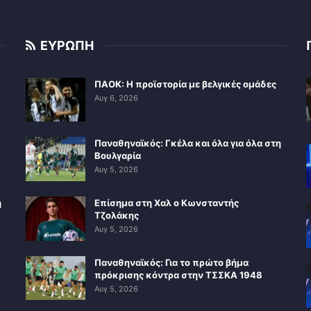
ΕΥΡΩΠΗ
ΠΑΟΚ: Η προϊστορία με βελγικές ομάδες
Αυγ 6, 2026
Παναθηναϊκός: Γκέλα και όλα για όλα στη
Βουλγαρία
Αυγ 5, 2026
η
Επίσημα στη Χαλ ο Κωνσταντής
Τζολάκης
Αυγ 5, 2026
Παναθηναϊκός: Για το πρώτο βήμα
πρόκρισης κόντρα στην ΤΣΣΚΑ 1948
Αυγ 5, 2026