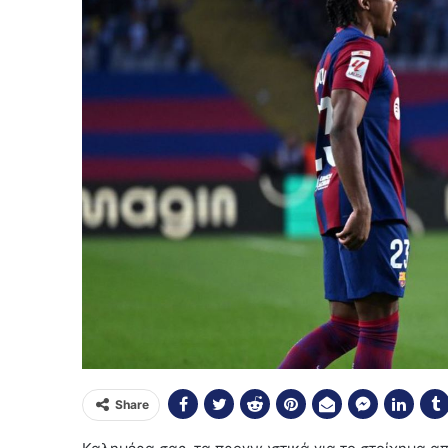
Share