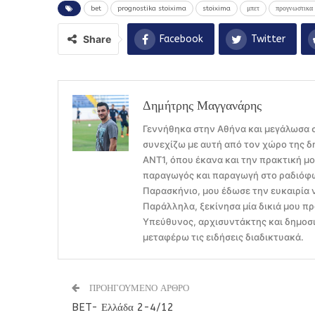
bet
prognostika stoixima
stoixima
μπετ
προγνωστικα 
Share
Facebook
Twitter
Δημήτρης Μαγγανάρης
Γεννήθηκα στην Αθήνα και μεγάλωσα σ
συνεχίζω με αυτή από τον χώρο της δ
ΑΝΤ1, όπου έκανα και την πρακτική μ
παραγωγός και παραγωγή στο ραδιόφων
Παρασκήνιο, μου έδωσε την ευκαιρία 
Παράλληλα, ξεκίνησα μία δικιά μου πρ
Υπεύθυνος, αρχισυντάκτης και δημοσι
μεταφέρω τις ειδήσεις διαδικτυακά.
ΠΡΟΗΓΟΥΜΕΝΟ ΑΡΘΡΟ
BET- Ελλάδα 2-4/12