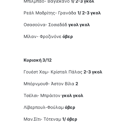
Μπιλμπάο- Βαγιεκάνο
1/ 2-3 γκολ
Ρεάλ Μαδρίτης- Γρανάδα
1/ 2-3 γκολ
Οσασούνα- Σοσιεδάδ
γκολ γκολ
Μίλαν- Φροζινόνε
όβερ
Κυριακή 3/12
Γουέστ Χαμ- Κρίσταλ Πάλας
2-3 γκολ
Μπόρνμουθ- Άστον Βίλα
2
Τσέλσι- Μπράιτον
γκολ γκολ
Λίβερπουλ-Φούλαμ
όβερ
Μαν.Σίτι- Τότεναμ
1/ όβερ