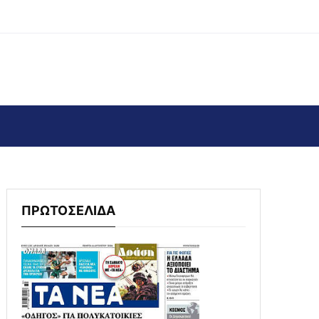
ΠΡΩΤΟΣΕΛΙΔΑ