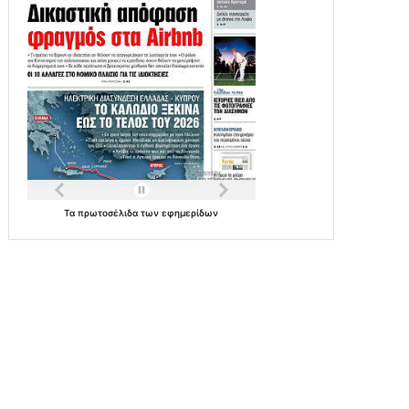
Τα
πρωτοσέλιδα
των
εφημερίδων