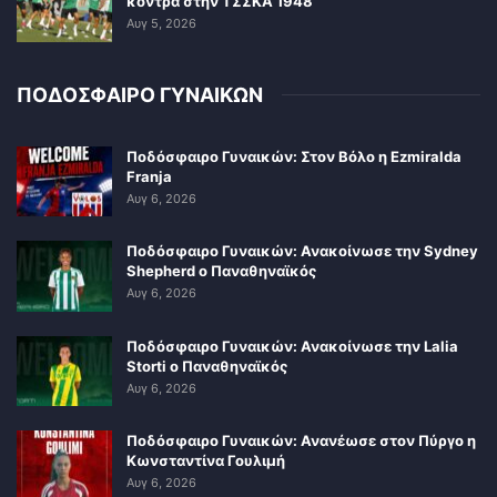
κόντρα στην ΤΣΣΚΑ 1948
Αυγ 5, 2026
ΠΟΔΟΣΦΑΙΡΟ ΓΥΝΑΙΚΩΝ
Ποδόσφαιρο Γυναικών: Στον Βόλο η Ezmiralda
Franja
Αυγ 6, 2026
Ποδόσφαιρο Γυναικών: Ανακοίνωσε την Sydney
Shepherd ο Παναθηναϊκός
Αυγ 6, 2026
Ποδόσφαιρο Γυναικών: Ανακοίνωσε την Lalia
Storti ο Παναθηναϊκός
Αυγ 6, 2026
Ποδόσφαιρο Γυναικών: Ανανέωσε στον Πύργο η
Κωνσταντίνα Γουλιμή
Αυγ 6, 2026