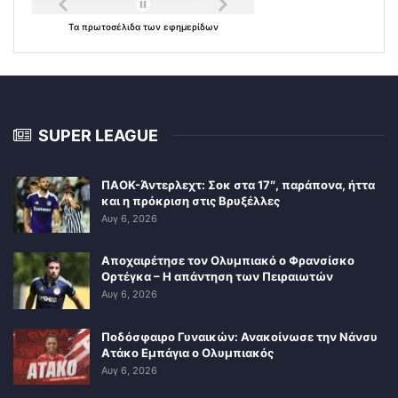
Τα
πρωτοσέλιδα
των
εφημερίδων
SUPER LEAGUE
ΠΑΟΚ-Άντερλεχτ: Σοκ στα 17″, παράπονα, ήττα
και η πρόκριση στις Βρυξέλλες
Αυγ 6, 2026
Αποχαιρέτησε τον Ολυμπιακό ο Φρανσίσκο
Ορτέγκα – Η απάντηση των Πειραιωτών
Αυγ 6, 2026
Ποδόσφαιρο Γυναικών: Ανακοίνωσε την Νάνσυ
Ατάκο Εμπάγια ο Ολυμπιακός
Αυγ 6, 2026