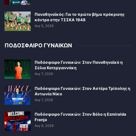
Παναθηναϊκός: Για το πρώτο βήμα πρόκρισης
κόντρα στην ΤΣΣΚΑ 1948
Αυγ 5, 2026
ΠΟΔΟΣΦΑΙΡΟ ΓΥΝΑΙΚΩΝ
Ποδόσφαιρο Γυναικών: Στον Παναθηναϊκό η
Σύλια Κατεργιαννάκη
Αυγ 7, 2026
Ποδόσφαιρο Γυναικών: Στον Αστέρα Τρίπολης η
Αντωνία Νίκα
Αυγ 7, 2026
Ποδόσφαιρο Γυναικών: Στον Βόλο η Ezmiralda
Franja
Αυγ 6, 2026