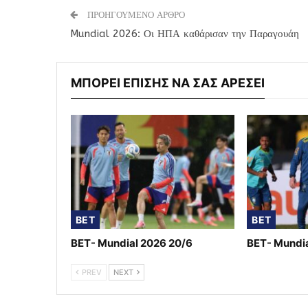
ΠΡΟΗΓΟΥΜΕΝΟ ΑΡΘΡΟ
Mundial 2026: Οι ΗΠΑ καθάρισαν την Παραγουάη
ΜΠΟΡΕΙ ΕΠΙΣΗΣ ΝΑ ΣΑΣ ΑΡΕΣΕΙ
BET
BET
ΒΕΤ- Mundial 2026 20/6
ΒΕΤ- Mundia
PREV
NEXT