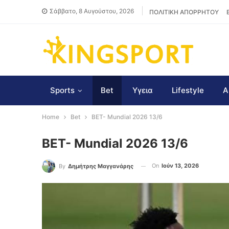
Σάββατο, 8 Αυγούστου, 2026
ΠΟΛΙΤΙΚΗ ΑΠΟΡΡΗΤΟΥ
Sports
Bet
Υγεια
Lifestyle
Α
Home
Bet
BET- Mundial 2026 13/6
BET- Mundial 2026 13/6
On
Ιούν 13, 2026
By
Δημήτρης Μαγγανάρης