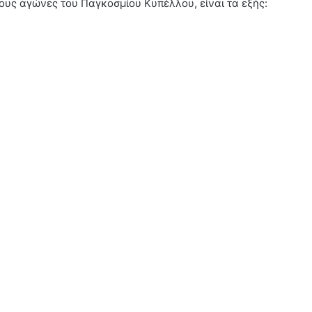
ους αγώνες του Παγκοσμίου Κυπέλλου, είναι τα εξής: