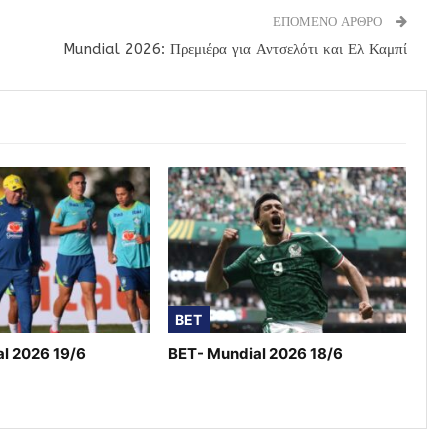
ΕΠΟΜΕΝΟ ΑΡΘΡΟ
Mundial 2026: Πρεμιέρα για Αντσελότι και Ελ Καμπί
BET
l 2026 19/6
ΒΕΤ- Mundial 2026 18/6