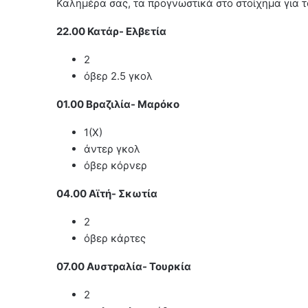
Καλημέρα σας, τα προγνωστικά στο στοίχημα για τ
22.00 Κατάρ- Ελβετία
2
όβερ 2.5 γκολ
01.00 Βραζιλία- Μαρόκο
1(Χ)
άντερ γκολ
όβερ κόρνερ
04.00 Αϊτή- Σκωτία
2
όβερ κάρτες
07.00 Αυστραλία- Τουρκία
2