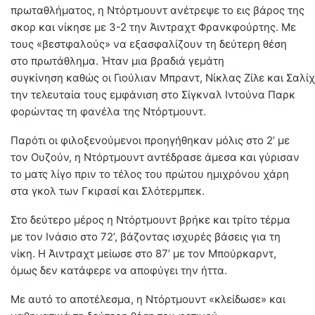
πρωταθλήματος, η Ντόρτμουντ ανέτρεψε το εις βάρος της
σκορ και νίκησε με 3-2 την Άιντραχτ Φρανκφούρτης. Με
τους «βεστφαλούς» να εξασφαλίζουν τη δεύτερη θέση
στο πρωτάθλημα. Ήταν μια βραδιά γεμάτη
συγκίνηση καθώς οι Γιούλιαν Μπραντ, Νίκλας Ζίλε και Σαλ
την τελευταία τους εμφάνιση στο Σίγκναλ Ιντούνα Παρκ
φορώντας τη φανέλα της Ντόρτμουντ.
Παρότι οι φιλοξενούμενοι προηγήθηκαν μόλις στο 2’ με
τον Ουζούν, η Ντόρτμουντ αντέδρασε άμεσα και γύρισαν
το ματς λίγο πριν το τέλος του πρώτου ημιχρόνου χάρη
στα γκολ των Γκιρασί και Σλότερμπεκ.
Στο δεύτερο μέρος η Ντόρτμουντ βρήκε και τρίτο τέρμα
με τον Ινάσιο στο 72’, βάζοντας ισχυρές βάσεις για τη
νίκη. Η Άιντραχτ μείωσε στο 87’ με τον Μπούρκαρντ,
όμως δεν κατάφερε να αποφύγει την ήττα.
Με αυτό το αποτέλεσμα, η Ντόρτμουντ «κλείδωσε» και