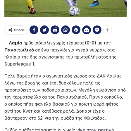
Share
Η
Λαμία
ήρθε ισόπαλη χωρίς τέρματα
(0-0)
με τον
Παναιτωλικό
σε ένα παιχνίδι για «γερά νεύρα», στα
πλαίσια της 6ης αγωνιστικής του πρωταθλήματος της
Superleague 1.
Πολύ βαρύς ήταν ο αγωνιστικός χώρος στο ΔΑΚ Λαμίας
λόγω της βροχής και έτσι δυσκόλεψε πολύ τις
προσπάθειες των ποδοσφαιριστών. Μεγάλη εμφάνιση από
τον τερματοφύλακα του Παναιτωλικού, Γιαννακοπούλο,
ο οποίος πήρε φανέλα βασικού για πρώτη φορά φέτος
αντί του Κνετ και κατέβασε ρολά. Δοκάρι είχε ο
Βάντερσον στο 62’ για την ομάδα της Φθιώτιδας.
Οι δύο ομάδες παραμένουν χωρίς νίκη στην εφετινή