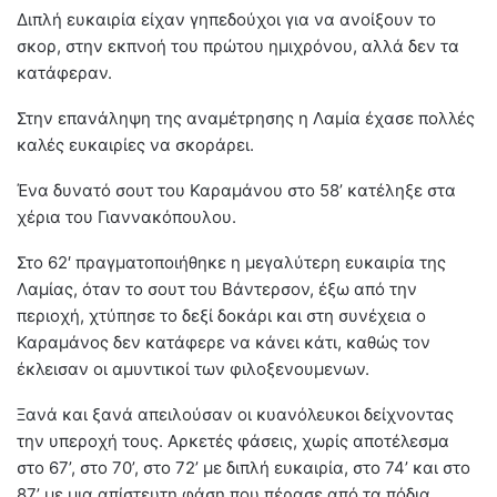
Διπλή ευκαιρία είχαν γηπεδούχοι για να ανοίξουν το
σκορ, στην εκπνοή του πρώτου ημιχρόνου, αλλά δεν τα
κατάφεραν.
Στην επανάληψη της αναμέτρησης η Λαμία έχασε πολλές
καλές ευκαιρίες να σκοράρει.
Ένα δυνατό σουτ του Καραμάνου στο 58’ κατέληξε στα
χέρια του Γιαννακόπουλου.
Στο 62′ πραγματοποιήθηκε η μεγαλύτερη ευκαιρία της
Λαμίας, όταν το σουτ του Βάντερσον, έξω από την
περιοχή, χτύπησε το δεξί δοκάρι και στη συνέχεια ο
Καραμάνος δεν κατάφερε να κάνει κάτι, καθώς τον
έκλεισαν οι αμυντικοί των φιλοξενουμενων.
Ξανά και ξανά απειλούσαν οι κυανόλευκοι δείχνοντας
την υπεροχή τους. Αρκετές φάσεις, χωρίς αποτέλεσμα
στο 67’, στο 70’, στο 72’ με διπλή ευκαιρία, στο 74’ και στο
87’ με μια απίστευτη φάση που πέρασε από τα πόδια