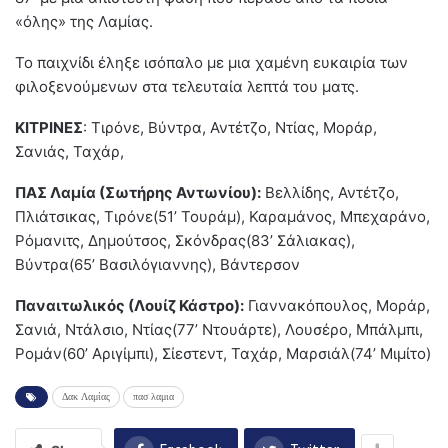
«όλης» της Λαμίας.
Το παιχνίδι έληξε ισόπαλο με μια χαμένη ευκαιρία των
φιλοξενούμενων στα τελευταία λεπτά του ματς.
ΚΙΤΡΙΝΕΣ
: Τιρόνε, Βύντρα, Αντέτζο, Ντίας, Μοράρ,
Σανιάς, Ταχάρ,
ΠΑΣ Λαμία (Σωτήρης Αντωνίου):
Βελλίδης, Αντέτζο,
Πλιάτσικας, Τιρόνε(51’ Τουράμ), Καραμάνος, Μπεχαράνο,
Ρόμανιτς, Δημούτσος, Σκόνδρας(83’ Σάλιακας),
Βύντρα(65’ Βασιλόγιαννης), Βάντερσον
Παναιτωλικός (Λουίζ Κάστρο):
Γιαννακόπουλος, Μοράρ,
Σανιά, Ντάλσιο, Ντίας(77’ Ντουάρτε), Λουσέρο, Μπάλμπι,
Ρομάν(60’ Αριγίμπι), Σίεστεντ, Ταχάρ, Μαρσιάλ(74’ Μιμίτο)
Δακ Λαμίας
πασ λαμια