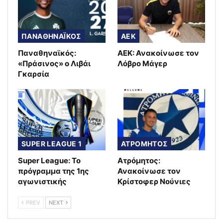
ΠΑΝΑΘΗΝΑΪΚΟΣ
AEK
Παναθηναϊκός:
ΑΕΚ: Ανακοίνωσε τον
«Πράσινος» ο Λιβάι
Λόβρο Μάγερ
Γκαρσία
SUPER LEAGUE 1
ΑΤΡΟΜΗΤΟΣ
Super League: Το
Ατρόμητος:
πρόγραμμα της 1ης
Ανακοίνωσε τον
αγωνιστικής
Κρίστοφερ Νούνιες
PREV
NEXT