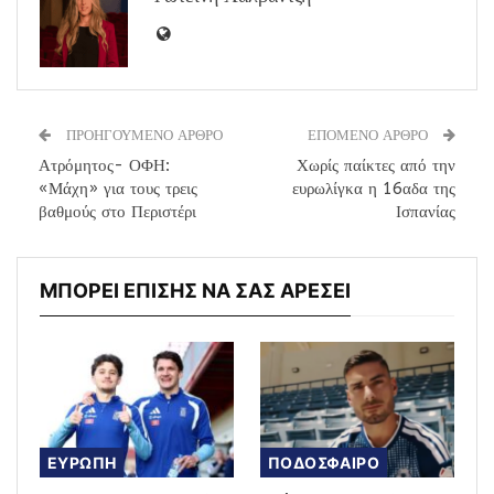
ΠΡΟΗΓΟΥΜΕΝΟ ΑΡΘΡΟ
ΕΠΟΜΕΝΟ ΑΡΘΡΟ
Ατρόμητος- ΟΦΗ:
Χωρίς παίκτες από την
«Μάχη» για τους τρεις
ευρωλίγκα η 16αδα της
βαθμούς στο Περιστέρι
Ισπανίας
ΜΠΟΡΕΙ ΕΠΙΣΗΣ ΝΑ ΣΑΣ ΑΡΕΣΕΙ
ΕΥΡΩΠΗ
ΠΟΔΟΣΦΑΙΡΟ