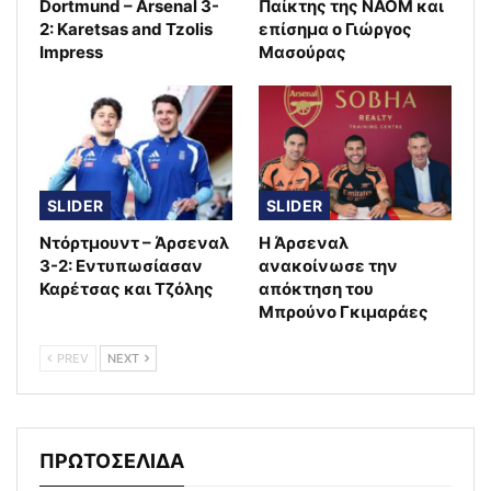
Dortmund – Arsenal 3-
Παίκτης της ΝΑΟΜ και
2: Karetsas and Tzolis
επίσημα ο Γιώργος
Impress
Μασούρας
SLIDER
SLIDER
Ντόρτμουντ – Άρσεναλ
Η Άρσεναλ
3-2: Εντυπωσίασαν
ανακοίνωσε την
Καρέτσας και Τζόλης
απόκτηση του
Μπρούνο Γκιμαράες
PREV
NEXT
ΠΡΩΤΟΣΕΛΙΔΑ