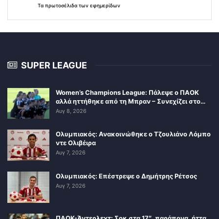
Τα
πρωτοσέλιδα
των
εφημερίδων
SUPER LEAGUE
Women’s Champions League: Πάλεψε ο ΠΑΟΚ
αλλά ηττήθηκε από τη Μπραν – Συνεχίζει στο…
Αυγ 8, 2026
Ολυμπιακός: Ανακοινώθηκε ο Τζουλιάνο Λόμπο
ντε Ολιβέιρα
Αυγ 7, 2026
Ολυμπιακός: Επέστρεψε ο Δημήτρης Ρέτσος
Αυγ 7, 2026
ΠΑΟΚ-Άντερλεχτ: Σοκ στα 17″, παράπονα, ήττα