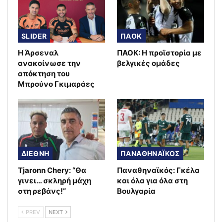
SLIDER
ΠΑΟΚ
Η Άρσεναλ
ΠΑΟΚ: Η προϊστορία με
ανακοίνωσε την
βελγικές ομάδες
απόκτηση του
Μπρούνο Γκιμαράες
ΔΙΕΘΝΗ
ΠΑΝΑΘΗΝΑΪΚΟΣ
Tjaronn Chery: “Θα
Παναθηναϊκός: Γκέλα
γινει… σκληρή μάχη
και όλα για όλα στη
στη ρεβάνς!”
Βουλγαρία
PREV
NEXT