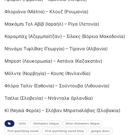
Φλοριάνα (Μάλτα) – Κλουζ (Ρουμανία)
Μακάμπι Τελ Αβίβ (Ισραήλ) – Ρίγα (Λετονία)
Καραμπάχ (Αζερμπαϊτζάν) – Σίλεκς (Βόρεια Μακεδονία)
Ντινάμο Τιφλίδας (Γεωργία) – Τίρανα (Αλβανία)
Μπρεστ (Λευκορωσία) – Αστάνα (Καζακστάν)
Μόλντε (Νορβηγία) – Κουπς (Φινλανδία)
Φλόρα Ταλίν (Εσθονία) – Σούντουβα (Λιθουανία)
Τσέλιε (Σλοβενία) – Ντάνταλκ (Ιρλανδία)
ΚΙ (Νησιά Φερόε) – Σλόβαν Μπρατισλάβας (Σλοβακία)
Celtic
champions league
draw champions league
first qualifying round
first qualifying round draw
giorgos donis