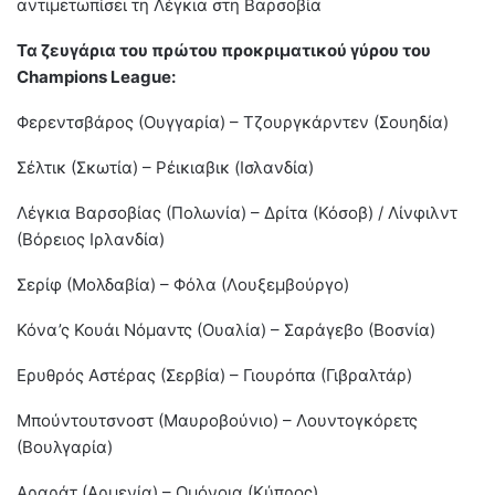
αντιμετωπίσει τη Λέγκια στη Βαρσοβία
Τα ζευγάρια του πρώτου προκριματικού γύρου του
Champions League:
Φερεντσβάρος (Ουγγαρία) – Τζουργκάρντεν (Σουηδία)
Σέλτικ (Σκωτία) – Ρέικιαβικ (Ισλανδία)
Λέγκια Βαρσοβίας (Πολωνία) – Δρίτα (Κόσοβ) / Λίνφιλντ
(Βόρειος Ιρλανδία)
Σερίφ (Μολδαβία) – Φόλα (Λουξεμβούργο)
Κόνα’ς Κουάι Νόμαντς (Ουαλία) – Σαράγεβο (Βοσνία)
Ερυθρός Αστέρας (Σερβία) – Γιουρόπα (Γιβραλτάρ)
Μπούντουτσνοστ (Μαυροβούνιο) – Λουντογκόρετς
(Βουλγαρία)
Αραράτ (Αρμενία) – Ομόνοια (Κύπρος)