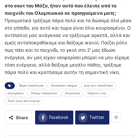
στο σουτ του Μάζα, ήταν αυτό που έλειπε από το
παιχνίδι του Ολυμπιακού σε προηγούμενα ματς;
Πραγματικά τρέξαμε πάρα πολύ και τα δώσαμε όλα μέσα
στο γήπεδο, για αυτό και τώρα είναι όλοι κουρασμένοι. Ο
αντίπαλος μας ανάγκασε να τρέξουμε αρκετά, αλλά και
εμείς ανταποκριθήκαμε και δείξαμε ικανοί. Παίζει ρόλο
πως πάει και το παιχνίδι, το γκολ στο 2′ μας έδωσε
ενέργεια, αν μας είχαν ισοφαρίσει μπορεί να μην είχαμε
τόση ενέργεια, αλλά δείξαμε μεγάλο πάθος, τρέξαμε
πάρα πολύ και κρατήσαμε αυτήν τη σημαντική νίκη.
Bayer Leverkusen
champions league
jose luis mendilibar
olympiacos
Μπάγερ Λεβερκούζεν
Ολυμπιακός
Τσάμπιονς λιγκ.
Χοσέ Λουίς Μεντιλίμπαρ
Share
Facebook
Twitter