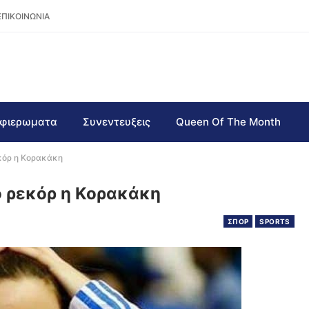
ΕΠΙΚΟΙΝΩΝΙΑ
φιερωματα
Συνεντευξεις
Queen Of The Month
κόρ η Κορακάκη
ο ρεκόρ η Κορακάκη
ΣΠΟΡ
SPORTS