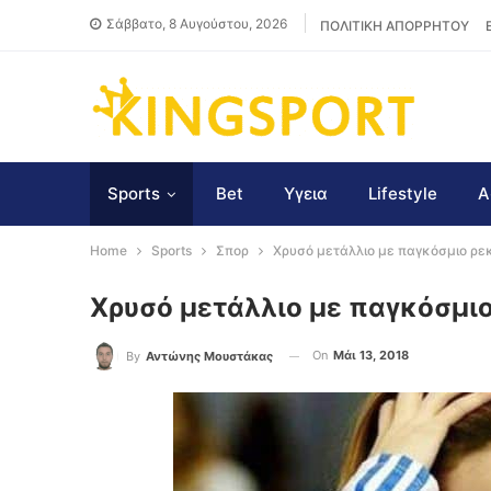
Σάββατο, 8 Αυγούστου, 2026
ΠΟΛΙΤΙΚΗ ΑΠΟΡΡΗΤΟΥ
Sports
Bet
Υγεια
Lifestyle
Α
Home
Sports
Σπορ
Χρυσό μετάλλιο με παγκόσμιο ρε
Χρυσό μετάλλιο με παγκόσμι
On
Μάι 13, 2018
By
Αντώνης Μουστάκας