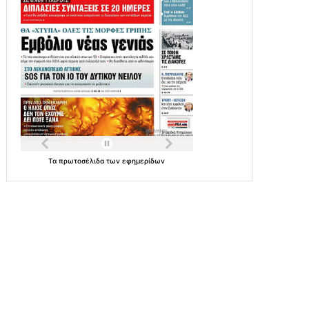
Τα
πρωτοσέλιδα
των
εφημερίδων