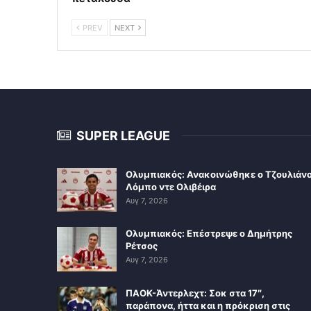
PREV
NEXT
SUPER LEAGUE
Ολυμπιακός: Ανακοινώθηκε ο Τζουλιάν
Λόμπο ντε Ολιβέιρα
Αυγ 7, 2026
Ολυμπιακός: Επέστρεψε ο Δημήτρης
Ρέτσος
Αυγ 7, 2026
ΠΑΟΚ-Άντερλεχτ: Σοκ στα 17″,
παράπονα, ήττα και η πρόκριση στις