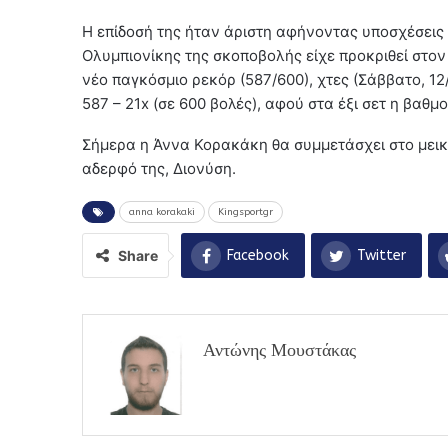
Η επίδοσή της ήταν άριστη αφήνοντας υποσχέσεις 
Ολυμπιονίκης της σκοποβολής είχε προκριθεί στον
νέο παγκόσμιο ρεκόρ (587/600), χτες (Σάββατο, 1
587 – 21x (σε 600 βολές), αφού στα έξι σετ η βαθμολ
Σήμερα η Άννα Κορακάκη θα συμμετάσχει στο μεικτ
αδερφό της, Διονύση.
anna korakaki
Kingsportgr
Share
Facebook
Twitter
Αντώνης Μουστάκας