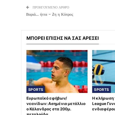
ΠΡΟΗΓΟΥΜΕΝΟ ΑΡΘΡΟ
Βαριά… ήττα – 2η η Κύπρος
ΜΠΟΡΕΙ ΕΠΙΣΗΣ ΝΑ ΣΑΣ ΑΡΕΣΕΙ
SPORTS
SPORTS
Ευρωπαϊκό εφήβων/
Η κλήρωση 
νεανίδων: Ασημένιο μετάλλιο
League Γυν
ο Κάλανδρος στα 200μ.
ενδιαφέρο
πεταλούδα