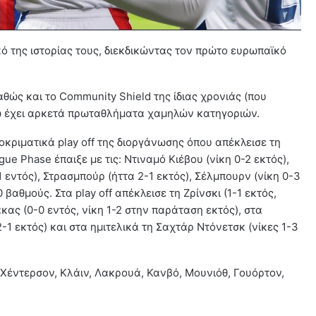
κό της ιστορίας τους, διεκδικώντας τον πρώτο ευρωπαϊκό
θώς και το Community Shield της ίδιας χρονιάς (που
νώ έχει αρκετά πρωταθλήματα χαμηλών κατηγοριών.
ροκριματικά play off της διοργάνωσης όπου απέκλεισε τη
gue Phase έπαιξε με τις: Ντιναμό Κιέβου (νίκη 0-2 εκτός),
 εντός), Στρασμπούρ (ήττα 2-1 εκτός), Σέλμπουρν (νίκη 0-3
 βαθμούς. Στα play off απέκλεισε τη Ζρίνσκι (1-1 εκτός,
κας (0-0 εντός, νίκη 1-2 στην παράταση εκτός), στα
2-1 εκτός) και στα ημιτελικά τη Σαχτάρ Ντόνετσκ (νίκες 1-3
 Χέντερσον, Κλάιν, Λακρουά, Κανβό, Μουνιόθ, Γουόρτον,