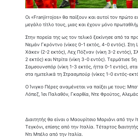
Οι «Franjirrojos» θα παίξουν και αυτοί τον πρώτο
μεγάλο τίτλο τους, μιας και έχουν μόνο πρωταθλή
Στην πορεία της ως τον τελικό ξεκίνησε από τα πρ
Νεμάν Γκρόντνο (νίκες 0-1 εκτός, 4-0 εντός). Στη L
Χάκεν (2-2 εκτός), Λεχ Πόζναν (νίκη 3-2 εντός), Σ
2 εκτός) και Ντρίτα (νίκη 3-0 εντός). Τερμάτισε 5
Σαμσουνσπόρ (νίκη 1-3 εκτός, ήττα 0-1 εντός), στα
στα ημιτελικά τη Στρασμπούρ (νίκες 1-0 εντός-εκτό
Ο Ίνιγκο Πέρες αναμένεται να παίξει με τους: Μπατ
Λόπεζ, Ίσι Παλαθόν, Γκαρθία, Ντε Φρούτος, Αλεμά
Διαιτητής θα είναι ο Μαουρίτσιο Μαριάνι από την Ι
Τεγκόνι, επίσης από την Ιταλία. Τέταρτος διαιτητ
Ντι Μπέλο από την Ιταλία.