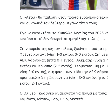
Οι «Αετοί» θα παίξουν στον πρώτο ευρωπαϊκό τελι
και συνολικά τον δεύτερο μεγάλο τίτλο τους.
Έχουν κατακτήσει το Κύπελλο Αγγλίας του 2025 κα
ωστόσο αυτό δεν θεωρείται «μεγάλος» τίτλος), ε
Στην πορεία της ως τον τελικό, ξεκίνησε από τα π
Φρέντρικσταντ (νίκη 1-0 εντός, 0-0 εκτός). Στη Lea
ΑΕΚ Λάρνακας (ήττα 0-1 εντός), Άλκμααρ (νίκη 3-1
εκτός) και Κουόπιο (2-2 εντός). Τερμάτισε 10η με 10
νίκη 2-0 εντός), στη φάση των «16» την ΑΕΚ Λάρνα
προημιτελικά τη Φιορεντίνα (νίκη 3-0 εντός, ήττα 
εκτός, 2-1 εντός).
Ο Όλιβερ Γκλάσνερ αναμένεται να παίξει με τους:
Καμάντα, Μίτσελ, Σαρ, Πίνο, Ματετά