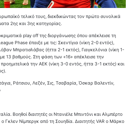
 ευρωπαϊκό τελικό τους, διεκδικώντας τον πρώτο συνολικά
ματα 2ης και 3ης κατηγορίας.
οκριματικά play off της διοργάνωσης όπου απέκλεισε τη
eague Phase έπαιξε με τις: Σκεντίγια (νίκη 2-0 εντός),
λόβαν Μπρατισλάβας (ήττα 2-1 εκτός), Γιαγκελόνια (νίκη 1-
η με 13 βαθμούς. Στη φάση των «16» απέκλεισε την
 προημιτελικά την ΑΕΚ (νίκη 3-0 εντός, ήττα 3-1 εκτός) και
ς).
άγια, Ράτσιου, Λεζέν, Σις, Τσαβαρία, Όσκαρ Βαλεντίν,
ο
ταλία. Βοηθοί διαιτητές οι Ντανιέλε Μπιντόνι και Αλμπέρτο
ής ο Γκλεν Νίμπεργκ από τη Σουηδία. Διαιτητής VAR ο Μάρκο