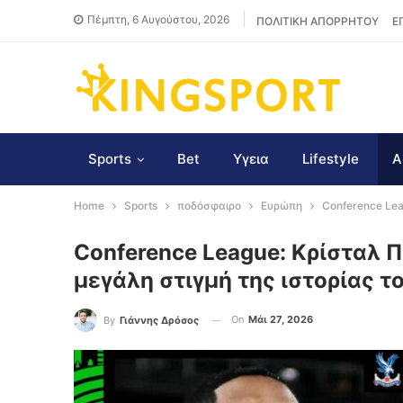
Πέμπτη, 6 Αυγούστου, 2026
ΠΟΛΙΤΙΚΗ ΑΠΟΡΡΗΤΟΥ
Ε
Sports
Bet
Υγεια
Lifestyle
Α
Home
Sports
ποδόσφαιρο
Ευρώπη
Conference Lea
Conference League: Κρίσταλ Π
μεγάλη στιγμή της ιστορίας τ
On
Μάι 27, 2026
By
Γιάννης Δρόσος