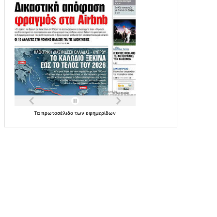
Τα
πρωτοσέλιδα
των
εφημερίδων