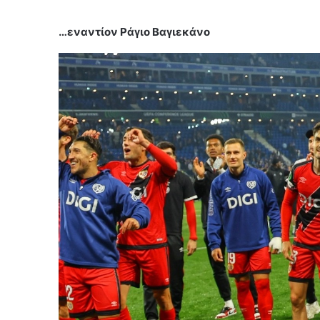
…εναντίον Ράγιο Βαγιεκάνο