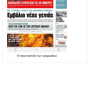
Τα
πρωτοσέλιδα
των
εφημερίδων