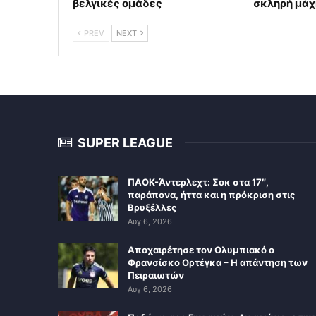
βελγικές ομάδες
σκληρή μάχ
PREV
NEXT
SUPER LEAGUE
ΠΑΟΚ-Άντερλεχτ: Σοκ στα 17″,
παράπονα, ήττα και η πρόκριση στις
Βρυξέλλες
Αυγ 6, 2026
Αποχαιρέτησε τον Ολυμπιακό ο
Φρανσίσκο Ορτέγκα – Η απάντηση των
Πειραιωτών
Αυγ 6, 2026