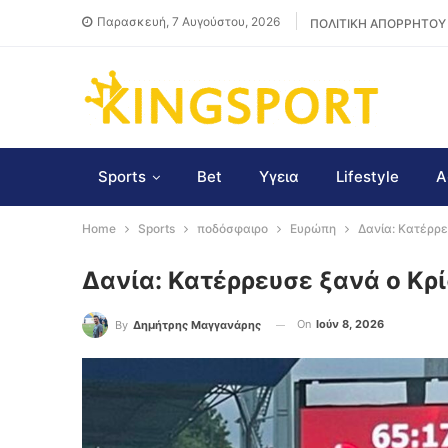
Παρασκευή, 7 Αυγούστου, 2026
ΠΟΛΙΤΙΚΗ ΑΠΟΡΡΗΤΟΥ
Sports
Bet
Υγεια
Lifestyle
Α
Home
Sports
ποδόσφαιρο
Ευρώπη
Δανία: Κατέρρε
Δανία: Κατέρρευσε ξανά ο Κρ
On
Ιούν 8, 2026
By
Δημήτρης Μαγγανάρης