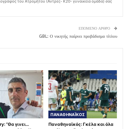
ογράφος του Ατρομήτου (Άντρες- Κ20- γυναικεία ομάδα) σας
ΕΠΟΜΕΝΟ ΑΡΘΡΟ
GBL: Ο νικητής παίρνει προβάδισμα τίτλου
ΠΑΝΑΘΗΝΑΪΚΟΣ
ry: “Θα γινει…
Παναθηναϊκός: Γκέλα και όλα