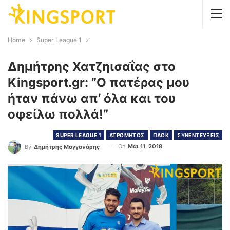
Home
Super League 1
Δημήτρης Χατζηισαΐας στο
Kingsport.gr: ”Ο πατέρας μου
ήταν πάνω απ’ όλα και του
οφείλω πολλά!”
SUPER LEAGUE 1
ΑΤΡΟΜΗΤΟΣ
ΠΑΟΚ
ΣΥΝΕΝΤΕΥΞΕΙΣ
On
Μάι 11, 2018
By
Δημήτρης Μαγγανάρης