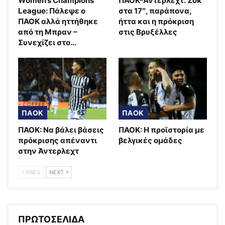
Women’s Champions
ΠΑΟΚ-Άντερλεχτ: Σοκ
League: Πάλεψε ο
στα 17″, παράπονα,
ΠΑΟΚ αλλά ηττήθηκε
ήττα και η πρόκριση
από τη Μπραν –
στις Βρυξέλλες
Συνεχίζει στο…
ΠΑΟΚ
ΠΑΟΚ
ΠΑΟΚ: Να βάλει βάσεις
ΠΑΟΚ: Η προϊστορία με
πρόκρισης απέναντι
βελγικές ομάδες
στην Άντερλεχτ
PREV
NEXT
ΠΡΩΤΟΣΕΛΙΔΑ