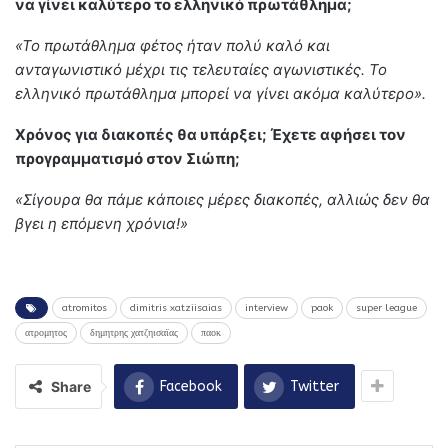
να γίνει καλύτερο το ελληνικό πρωτάθλημα;
«Το πρωτάθλημα φέτος ήταν πολύ καλό και
ανταγωνιστικό μέχρι τις τελευταίες αγωνιστικές. Το
ελληνικό πρωτάθλημα μπορεί να γίνει ακόμα καλύτερο».
Χρόνος για διακοπές θα υπάρξει; Έχετε αφήσει τον
προγραμματισμό στον Σιώπη;
«Σίγουρα θα πάμε κάποιες μέρες διακοπές, αλλιώς δεν θα
βγει η επόμενη χρόνια!»
atromitos
dimitris xatziisaias
interview
paok
super league
ατρομητος
δημητρης χατζηισαϊας
παοκ
Share
Facebook
Twitter