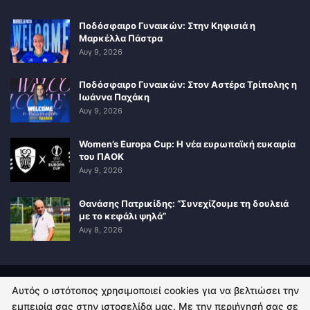
Ποδόσφαιρο Γυναικών: Στην Κηφισιά η
Μαρκέλλα Πάστρα
Αυγ 9, 2026
Ποδόσφαιρο Γυναικών: Στον Αστέρα Τρίπολης η
Ιωάννα Παχάκη
Αυγ 9, 2026
Women’s Europa Cup: Η νέα ευρωπαϊκή ευκαιρία
του ΠΑΟΚ
Αυγ 9, 2026
Θανάσης Πατρικίδης: “Συνεχίζουμε τη δουλειά
με το κεφάλι ψηλά”
Αυγ 8, 2026
Αυτός ο ιστότοπος χρησιμοποιεί cookies για να βελτιώσει την
ΠΟΛΙΤΙΚΗ ΑΠΟΡΡΗΤΟΥ
ΕΠΙΚΟΙΝΩΝΙΑ
εμπειρία σας στην ιστοσελίδα μας. Με την περιήγησή σας σε