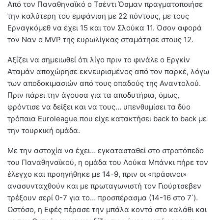
Από τον Παναθηναϊκό ο Τσέντι Όσμαν πραγματοποιήσε
την καλύτερη του εμφάνιση με 22 πόντους, με τους
Ερναγκόμεθ να έχει 15 και τον Σλούκα 11. Όσον αφορά
τον Ναν ο MVP της ευρωλίγκας σταμάτησε στους 12.
Αξίζει να σημειωθεί ότι λίγο πριν το φινάλε ο Εργκίν
Αταμάν αποχώρησε εκνευρισμένος από τον παρκέ, λόγω
των αποδοκιμασιών από τους οπαδούς της Αναντολού.
Πριν πάρει την άγουσα για τα αποδυτήρια, όμως,
φρόντισε να δείξει και να τους… υπενθυμίσει τα δύο
τρόπαια Euroleague που είχε κατακτήσει back to back με
την τουρκική ομάδα.
Με την αστοχία να έχει… εγκατασταθεί στο στρατόπεδο
του Παναθηναϊκού, η ομάδα του Λούκα Μπάνκι πήρε τον
έλεγχο και προηγήθηκε με 14-9, πριν οι «πράσινοι»
ανασυνταχθούν και με πρωταγωνιστή τον Γιούρτσεβεν
τρέξουν σερί 0-7 για το… προσπέρασμα (14-16 στο 7΄).
Ωστόσο, η Εφές πέρασε την μπάλα κοντά στο καλάθι και