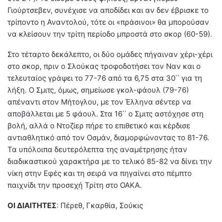
Γιούρτσεβεν, συνέχισε να αποδίδει και αν δεν έβρισκε το
τρίποντο η Αναντολού, τότε οι «πράσινοι» θα μπορούσαν
να κλείσουν την τρίτη περίοδο μπροστά στο σκορ (60-59).
Στο τέταρτο δεκάλεπτο, οι δύο ομάδες πήγαιναν χέρι-χέρι
στο σκορ, πριν ο Σλούκας τροφοδοτήσει τον Ναν και ο
τελευταίος γράψει το 77-76 από τα 6,75 στα 30΄΄ για τη
λήξη. Ο Σμιτς, όμως, σημείωσε γκολ-φάουλ (79-76)
απέναντι στον Μήτογλου, με τον Έλληνα σέντερ να
αποβάλλεται με 5 φάουλ. Στα 16΄΄ ο Σμιτς αστόχησε στη
βολή, αλλά ο Ντοζίερ πήρε το επιθετικό και κέρδισε
αντιαθλητικό από τον Οσμάν, διαμορφώνοντας το 81-76.
Τα υπόλοιπα δευτερόλεπτα της αναμέτρησης ήταν
διαδικαστικού χαρακτήρα με το τελικό 85-82 να δίνει την
νίκη στην Εφές και τη σειρά να πηγαίνει στο πέμπτο
παιχνίδι την προσεχή Τρίτη στο ΟΑΚΑ.
ΟΙ ΔΙΑΙΤΗΤΕΣ
: Πέρεθ, Γκαρθία, Σούκις