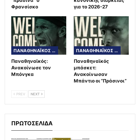
“πράσινα” ο
κανονικής διάρκειας
Φρανσίσκο
για το 2026-27
ΠΑΝΑΘΗΝΑΪΚΟΣ ΜΠΑΣΚΕΤ
ΠΑΝΑΘΗΝΑΪΚΟΣ ΜΠΑΣΚΕΤ
Παναθηναϊκός:
Παναθηναϊκός
Ανακοίνωσε τον
μπάσκετ:
Μπόνγκα
Ανακοίνωσαν
Μπάντιο οι “Πράσινοι”
PREV
NEXT
ΠΡΩΤΟΣΕΛΙΔΑ