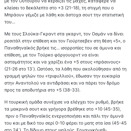
με τον Ουτούρου να κερδίζει τις μάχες, κατάφερε να
κλείσει το δεκάλεπτο στο +3 (21-18), τη στιγμή που ο
Μπράουν γέμιζε με λάθη και άστοχα σουτ την στατιστική
του…
Με τους Σλούκα-Γκραντ στα γκαρντ, τον Οσμάν να δίνει
ρεσιτάλ στην επίθεση και τον Γιούρτσεβεν στη θέση «5», ο
Παναθηναϊκός βρήκε τις… ισορροπίες του σε άμυνα και
επίθεση, με τον Τούρκο φόργουορντ να είναι
ασταμάτητος και να χαρίζει ένα +5 στους «πράσινους»
(21-26 στο 13΄). Ωστόσο, τα λάθη που ακολούθησαν από τη
γραμμή ψηλών του «τριφυλλιού», έδωσαν την ευκαιρία
στην Αναντολού να αντιδράσει και να πάρει τον δρόμο
προς τα αποδυτήρια στο +5 (38-33).
Η τουρκική ομάδα συνέχισε να ελέγχει τον ρυθμό, βρήκε
τα μακρινά σουτ και γρήγορα βρέθηκε στο +10 (45-35),
πριν ο Παναθηναϊκός ενεργοποιήσει και πάλι την άμυνά
του και με δικό του σερί 0-10 φέρει το ματς στα ίσα (45-45
στο 24΄). Το δίδυμο στους ψηλούς, Ερνανγκόμεθ-