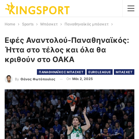
Home
Sports
Μπάσκετ
Παναθηναϊκός μπάσκετ
Εφές Αναντολού-Παναθηναϊκός:
Ήττα στο τέλος και όλα θα
κριθούν στο ΟΑΚΑ
ΠΑΝΑΘΗΝΑΪΚΟΣ ΜΠΑΣΚΕΤ
EUROLEAGUE
ΜΠΑΣΚΕΤ
On
Μάι 2, 2025
By
Θάνος Φωτόπουλος