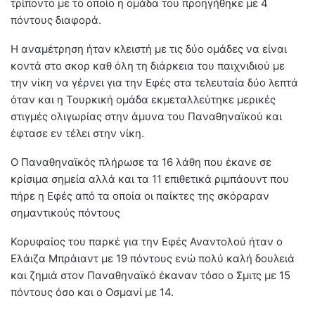
τρίποντο με το οποίο η ομάδα του προηγήθηκε με 4
πόντους διαφορά.
Η αναμέτρηση ήταν κλειστή με τις δύο ομάδες να είναι
κοντά στο σκορ καθ όλη τη διάρκεια του παιχνιδιού με
την νίκη να γέρνει για την Εφές στα τελευταία δύο λεπτά
όταν και η Τουρκική ομάδα εκμεταλλεύτηκε μερικές
στιγμές ολιγωρίας στην άμυνα του Παναθηναϊκού και
έφτασε εν τέλει στην νίκη.
Ο Παναθηναϊκός πλήρωσε τα 16 λάθη που έκανε σε
κρίσιμα σημεία αλλά και τα 11 επιθετικά ριμπάουντ που
πήρε η Εφές από τα οποία οι παίκτες της σκόραραν
σημαντικούς πόντους
Κορυφαίος του παρκέ για την Εφές Αναντολού ήταν ο
Ελάιζα Μπράιαντ με 19 πόντους ενώ πολύ καλή δουλειά
και ζημιά στον Παναθηναϊκό έκαναν τόσο ο Σμιτς με 15
πόντους όσο και ο Οσμανί με 14.