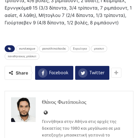
τρίποντα, 4/6 βολές, 3 ριμπάουντ, 2 ασίστ), Γκέιμπριελ,
Ερννγκόμεθ 15 (3/3 δίποντα, 3/4 τρίποντα, 7 ριμπάουντ, 1
ασίστ, 4 λάθη), Μήτογλου 7 (2/4 δίποντα, 1/3 τρίποντα),
Γιούρτσεβεν 9 (4/8 δίποντα, 1/2 βολές, 8 ριμπάουντ)
euroleague
panathinaikosbc
Ευρωλιγκα
μπασκετ
παναθηναικος μπάσκετ
Share
Facebook
Twitter
Θάνος Φωτόπουλος
Γεννήθηκα στην Αθήνα στις αρχές της
δεκαετίας του 1980 και μεγάλωσα σε μια
κατεξοχήν μπασκετική γειτονιά το