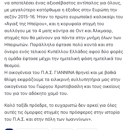
να αποτελέσει ένας αξιοσέβαστος αντίπαλος για όλους,
με μεγαλύτερο κατόρθωμα η έξοδος στην Ευρώπη την
σεζόν 2015-16. Ήταν το πρώτο ευρωπαϊκό καλοκαίρι του
«Άγιαξ της Ηπείρου», και η κορυφαία στιγμή του
συλλόγου με τα 4 ματς κόντρα σε Οντ και Άλκμααρ,
στιγμές που θα μείνουν για πάντα στην μνήμη όλων των
Ηπειρωτών. Παράλληλα έφτασε πολύ κοντά και στο
όνειρο ενός τελικού Κυπέλλου Ελλάδος αφού δύο φορές
η ομάδα έφτασε μέχρι την ημιτελική φάση ημιτελικά του
θεσμού.
Η οικογένεια του Π.Α.Σ. ΓΙΑΝΝΙΝΑ θρηνεί και με βαθιά
θλίψη εκφράζουμε τα ειλικρινή συλλυπητήρια μας στην
οικογένεια του Γιώργου Χριστοβασίλη και τους οικείους
του για τον αδόκητο χαμό του.
Καλό ταξίδι πρόεδρε, το ευχαριστώ δεν αρκεί για όλες
αυτές τις όμορφες στιγμές που πρόσφερες στην ιστορία
του Π.Α.Σ. και στην πόλη των Ιωαννίνων».