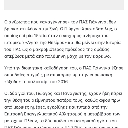
Ο άνθρωπος που «αναγέννησε» τον ΠΑΣ Γιάννινα, δεν
βρίσκεται πλέον στην ζωή. Ο Γιώργος Χριστοβασίλης, ο
οποίος επί μία 15ετία ήταν ο «ισχυρός άνδρας» του
ιστορικού «Άγιαξ της Ηπείρου» και θα μείνει στην Ιστορία
του ΠΑΣ ως ο μακροβιότερος πρόεδρος της ομάδας,
απεβίωσε μετά από πολύμηνη μάχη με τον καρκίνο.
Υπό την διοικητική καθοδήγηση του, ο ΠΑΣ Γιάννινα έζησε
σπουδαίες στιγμές, με αποκορύφωμα την ευρωπαϊκή
«έξοδο» το καλοκαίρι του 2016.
Οι δύο γιοί του, Γιώργος και Παναγιώτης, έχουν ήδη πάρει
την θέση του αείμνηστου πατέρα τους, καθώς αφού πριν
από μερικές ημέρες, εγκρίθηκε και τυπικά από την
Επιτροπή Επαγγελματικού Αθλητισμού η μεταβίβαση των
μετοχών. Πλέον, τα δύο παιδιά του ιστορικού ηγέτη του
ΠΑΣ Γιάννινα, κατέχουν από 44,775% των μετοχών της