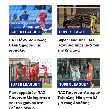
SUPER LEAGUE 1
SUPER LEAGUE 1
ΠΑΣ Γιάννινα-Βόλος:
Super League: Ο ΠΑΣ
Ολοκλήρωσαν με
Γιάννινα πήρε μαζί του
ισοπαλία
την Κηφισιά
SUPER LEAGUE 1
SUPER LEAGUE 1
Πανσερραϊκός-ΠΑΣ
ΠΑΣ Γιάννινα-Αστέρας
Γιάννινα: Μαθηματικά
Τρίπολης: Νίκη στο 93′
και του χρόνου στη
για τους Αρκάδες
Σούπερ Λιγκ ο