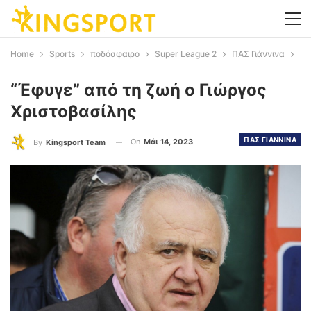
Home
Sports
ποδόσφαιρο
Super League 2
ΠΑΣ Γιάννινα
“Έφυγε” από τη ζωή ο Γιώργος
Χριστοβασίλης
ΠΑΣ ΓΙΑΝΝΙΝΑ
On
Μάι 14, 2023
By
Kingsport Team