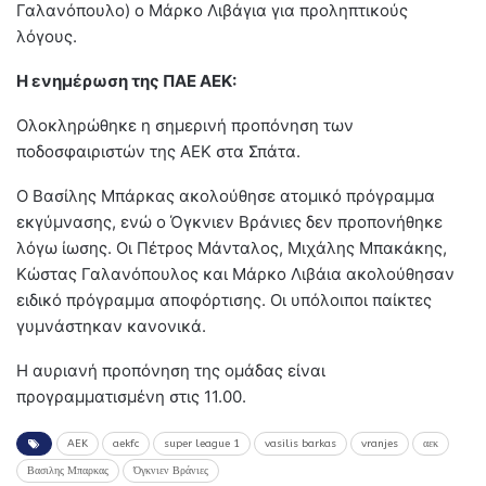
Γαλανόπουλο) ο Μάρκο Λιβάγια για προληπτικούς
λόγους.
Η ενημέρωση της ΠΑΕ ΑΕΚ:
Ολοκληρώθηκε η σημερινή προπόνηση των
ποδοσφαιριστών της ΑΕΚ στα Σπάτα.
Ο Βασίλης Μπάρκας ακολούθησε ατομικό πρόγραμμα
εκγύμνασης, ενώ ο Όγκνιεν Βράνιες δεν προπονήθηκε
λόγω ίωσης. Οι Πέτρος Μάνταλος, Μιχάλης Μπακάκης,
Κώστας Γαλανόπουλος και Μάρκο Λιβάια ακολούθησαν
ειδικό πρόγραμμα αποφόρτισης. Οι υπόλοιποι παίκτες
γυμνάστηκαν κανονικά.
Η αυριανή προπόνηση της ομάδας είναι
προγραμματισμένη στις 11.00.
AEK
aekfc
super league 1
vasilis barkas
vranjes
αεκ
Βασιλης Μπαρκας
Όγκνιεν Βράνιες