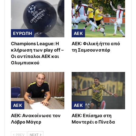
ΕΥΡΩΠΗ
AEK
Champions League: Η
ΑΕΚ: Φιλική ήττα από
κλήρωση των play off –
τη Σαμσουνσπόρ
Οι αντίπαλοι ΑΕΚ και
Ολυμπιακού
AEK
AEK
ΑΕΚ: Ανακοίνωσε τον
ΑΕΚ: Επίσημα στη
Λόβρο Μάγερ
Μοντερέι ο Πίνεδα
PREV
NEXT