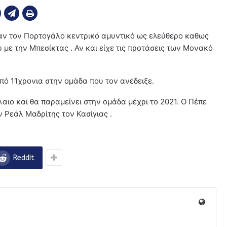
αν τον Πορτογάλο κεντρικό αμυντικό ως ελεύθερο καθως
 με την Μπεσίκτας . Αν και είχε τις προτάσεις των Μονακό
πό 11χρονια στην ομάδα που τον ανέδειξε.
ιο και θα παραμείνει στην ομάδα μέχρι το 2021. Ο Πέπε
 Ρεάλ Μαδρίτης τον Κασίγιας .
ReddIt