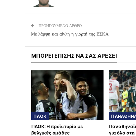
ΠΡΟΗΓΟΥΜΕΝΟ ΑΡΘΡΟ
Με λάμψη και αίγλη η γιορτή της ΕΣΚΑ
ΜΠΟΡΕΙ ΕΠΙΣΗΣ ΝΑ ΣΑΣ ΑΡΕΣΕΙ
ΠΑΟΚ
ΠΑΝΑΘΗΝΑ
ΠΑΟΚ: Η προϊστορία με
Παναθηναϊκ
βελγικές ομάδες
για όλα στη