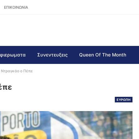
ΕΠΙΚΟΙΝΩΝΙΑ
φιερωματα
Συνεντευξεις
Queen Of The Month
 Ντραγκάο ο Πέπε
έπε
ΕΥΡΩΠΗ