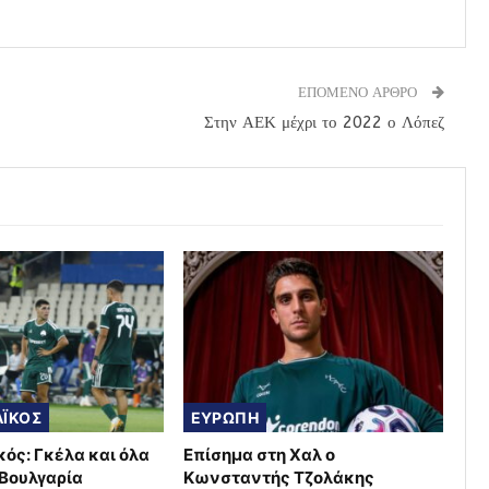
ΕΠΟΜΕΝΟ ΑΡΘΡΟ
Στην ΑΕΚ μέχρι το 2022 ο Λόπεζ
ΪΚΟΣ
ΕΥΡΩΠΗ
ός: Γκέλα και όλα
Επίσημα στη Χαλ ο
 Βουλγαρία
Κωνσταντής Τζολάκης