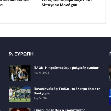
μα
Μπάγερν Μονάχου
ΕΥΡΩΠΗ
ΠΑΟΚ: Η προϊστορία με βελγικές ομάδες
Αυγ 6, 2026
Παναθηναϊκός: Γκέλα και όλα για όλα στη
Βουλγαρία
Αυγ 5, 2026
η
Επίσημα στη Χαλ ο Κωνσταντής