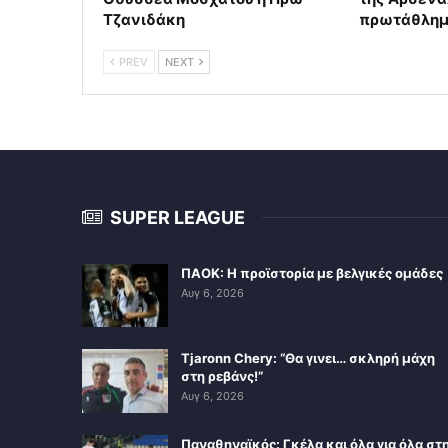
Τζανιδάκη
πρωτάθλη
PREV
NEXT
SUPER LEAGUE
ΠΑΟΚ: Η προϊστορία με βελγικές ομάδες
Αυγ 6, 2026
Tjaronn Chery: “Θα γινει… σκληρή μάχη
στη ρεβάνς!”
Αυγ 6, 2026
Παναθηναϊκός: Γκέλα και όλα για όλα στ