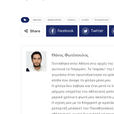
eidiseis
epikairotita
ειδήσεις
ελλαδα
Επικαιρότητα
Share
Facebook
Twitter
Θάνος Φωτόπουλος
Γεννήθηκα στην Αθήνα στις αρχές της
γειτονιά το Παγκράτι. Το "σαράκι" τη
γυμνάσιο όταν πρωτοξεκίνησα να γράφ
σπίθα που άναψε τη φλόγα μέσα μου.
Η φλόγα δεν έσβησε και έτσι μετά το λ
μάχιμος υπηρέτης του αθλητικού ρεπο
μερικά χρόνια η φωνή μου ακούγεται 
Η σχέση μου με το Kingsport.gr κρατά
ρεπορτάζ μπάσκετ του Παναθηναϊκού, 
αθλητισμού, χωρίς όμως ποτέ να αρνού