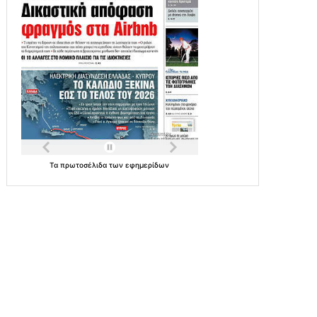
Τα
πρωτοσέλιδα
των
εφημερίδων