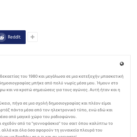
ReddIt
 δεκαετίας του 1980 και μεγάλωσα σε μια κατεξοχήν μπασκετική
ς δημοσιογραφίας μπήκε από πολύ νωρίς μέσα μου. Ήμουν στο
ω και να κρατώ σημειώσεις για τους αγώνες. Αυτή ήταν και η
ύκειο, πήγα σε μια σχολή δημοσιογραφίας και πλέον είμαι
ρτάζ πάντα μέσα από τον ηλεκτρονικό τύπο, ενώ εδώ και
μέσα από μαγικό χώρο του ραδιοφώνου.
ει σχεδόν από τα "γεννοφάσκια" του σαιτ όπου καλύπτω το
αλλά και όλα όσα αφορούν τη γυναικεία πλευρά του
μαι να βοηθάω σε ο,τι και αν χρειαστεί.