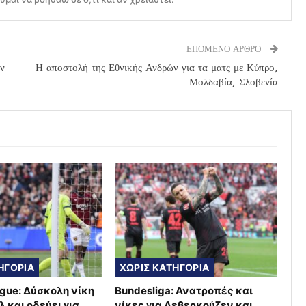
ΕΠΟΜΕΝΟ ΑΡΘΡΟ
ν
Η αποστολή της Εθνικής Ανδρών για τα ματς με Κύπρο,
Μολδαβία, Σλοβενία
ΗΓΟΡΙΑ
ΧΩΡΙΣ ΚΑΤΗΓΟΡΙΑ
ague: Δύσκολη νίκη
Bundesliga: Ανατροπές και
 και οδεύει για
νίκες για Λεβερκούζεν και