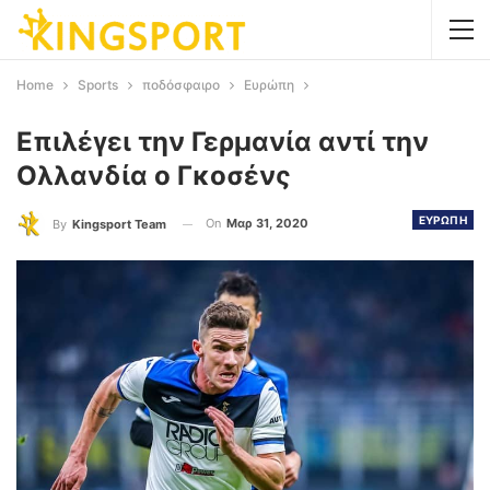
Home
Sports
ποδόσφαιρο
Ευρώπη
Επιλέγει την Γερμανία αντί την
Ολλανδία ο Γκοσένς
ΕΥΡΩΠΗ
On
Μαρ 31, 2020
By
Kingsport Team