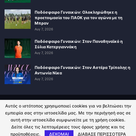
Ποδόσφαιρο Γυναικών: Ολοκληρώθηκε η
προετοιμασία του ΠΑΟΚ για τον αγώνα με τη
Μπραν
Αυγ 7, 2026
Ποδόσφαιρο Γυναικών: Στον Παναθηναϊκό η
Σύλια Κατεργιαννάκη
Αυγ 7, 2026
Ποδόσφαιρο Γυναικών: Στον Αστέρα Τρίπολης η
Αντωνία Νίκα
Αυγ 7, 2026
Αυτός ο ιστότοπος χρησιμοποιεί cookies για να βελτιώσει την
ΠΟΛΙΤΙΚΗ ΑΠΟΡΡΗΤΟΥ
ΕΠΙΚΟΙΝΩΝΙΑ
εμπειρία σας στην ιστοσελίδα μας. Με την περιήγησή σας σε
αυτή στην ιστοσελίδα συμφωνείτε με τη χρήση cookies.
© 2026 - Kingsport.gr. All Rights Reserved.
Δείτε όλες τις λεπτομέρειες τους όρους χρήσης και τις
προϋποθέσεις.
ΔΕΧΟΜΑΙ
ΔΙΑΒΑΣΕ ΠΕΡΙΣΣΟΤΕΡΑ