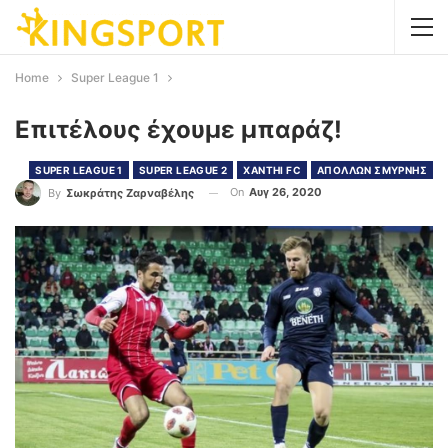
Home
Super League 1
Επιτέλους έχουμε μπαράζ!
SUPER LEAGUE 1
SUPER LEAGUE 2
XANTHI FC
ΑΠΟΛΛΩΝ ΣΜΥΡΝΗΣ
On
Αυγ 26, 2020
By
Σωκράτης Ζαρναβέλης