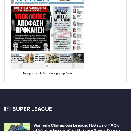
Τα
πρωτοσέλιδα
των
εφημερίδων
SUPER LEAGUE
Women’s Champions League: Πάλεψε ο ΠΑΟΚ
αλλά ηττήθηκε από τη Μπραν – Συνεχίζει στο…