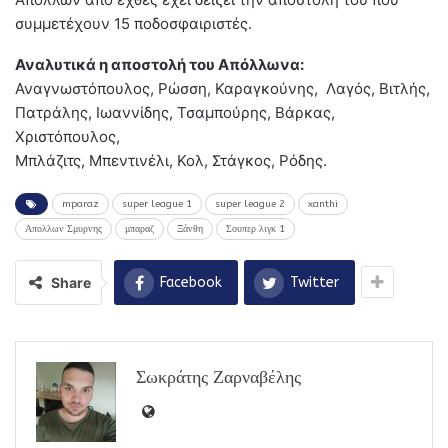
συμμετέχουν 15 ποδοσφαιριστές.
Αναλυτικά η αποστολή του Απόλλωνα:
Αναγνωστόπουλος, Ρώσση, Καραγκούνης, Λαγός, Βιτλής,
Πατράλης, Ιωαννίδης, Τσαμπούρης, Βάρκας,
Χριστόπουλος,
Μπλάζιτς, Μπεντινέλι, Κολ, Στάγκος, Ρόδης.
mparaz
super league 1
super league 2
xanthi
Απολλων Σμυρνης
μπαραζ
Ξάνθη
Σουπερ λιγκ 1
Share
Facebook
Twitter
Σωκράτης Ζαρναβέλης